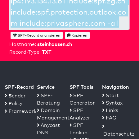
SPF-Record analysieren
Kopieren
steinhausen.ch
Hostname:
TXT
Record-Type:
SPF-Record
Service
SPF Tools
Navigation
S
SPF-
SPF
Start
ender
Beratung
Generator
Syntax
P
olicy
Domain
SPF
Links
F
ramework
Management
Analyzer
FAQ
Anycast
SPF
DNS
Lookup
Datenschutz