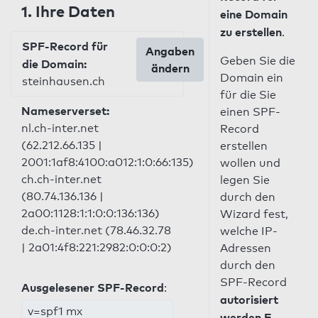
1. Ihre Daten
eine Domain
zu erstellen
.
SPF-Record für
Angaben
Geben Sie die
die Domain:
ändern
Domain ein
steinhausen.ch
für die Sie
Nameserverset:
einen SPF-
nl.ch-inter.net
Record
(62.212.66.135 |
erstellen
2001:1af8:4100:a012:1:0:66:135)
wollen und
ch.ch-inter.net
legen Sie
(80.74.136.136 |
durch den
2a00:1128:1:1:0:0:136:136)
Wizard fest,
de.ch-inter.net (78.46.32.78
welche IP-
| 2a01:4f8:221:2982:0:0:0:2)
Adressen
durch den
SPF-Record
Ausgelesener SPF-Record
:
autorisiert
v=spf1 mx
werden E-