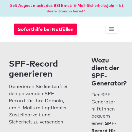
Seit August macht das BSI Ernst: E-Mail-Sicherheitsjahr – ist
deine Domain bereit?
Soforthilfe bei Notfällen
Wozu
SPF-Record
dient der
generieren
SPF-
Generator?
Generieren Sie kostenfrei
den passenden SPF-
Der SPF
Record für Ihre Domain,
Generator
um E-Mails mit optimaler
hilft Ihnen
Zustellbarkeit und
bequem
Sicherheit zu versenden.
SPF-
einen
Record für