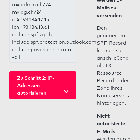
mx:admin.ch/24
Mails zu
mx:ag.ch/24
versenden
.
ip4:193.134.12.15
ip4:193.134.13.61
Den
include:spf.zg.ch
generierten
include:spf.protection.outlook.com
SPF-Record
include:privasphere.com
können sie
-all
anschließend
als TXT
Ressource
Zu Schritt 2: IP-
Record in der
Adressen
Zone ihres
autorisieren
Nameservers
hinterlegen.
Nicht
autorisierte
E-Mails
werden durch