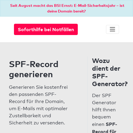
Seit August macht das BSI Ernst: E-Mail-Sicherheitsjahr – ist
deine Domain bereit?
Soforthilfe bei Notfällen
Wozu
SPF-Record
dient der
generieren
SPF-
Generator?
Generieren Sie kostenfrei
den passenden SPF-
Der SPF
Record für Ihre Domain,
Generator
um E-Mails mit optimaler
hilft Ihnen
Zustellbarkeit und
bequem
Sicherheit zu versenden.
SPF-
einen
Record für