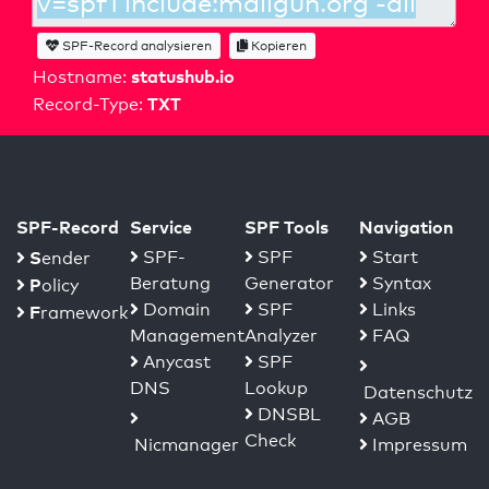
SPF-Record analysieren
Kopieren
statushub.io
Hostname:
TXT
Record-Type:
SPF-Record
Service
SPF Tools
Navigation
S
SPF-
SPF
Start
ender
Beratung
Generator
Syntax
P
olicy
Domain
SPF
Links
F
ramework
Management
Analyzer
FAQ
Anycast
SPF
DNS
Lookup
Datenschutz
DNSBL
AGB
Check
Nicmanager
Impressum