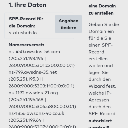
1. Ihre Daten
eine Domain
zu erstellen
.
SPF-Record für
Angaben
Geben Sie die
die Domain:
ändern
Domain ein
statushub.io
für die Sie
Nameserverset:
einen SPF-
ns-450.awsdns-56.com
Record
(205.251.193.194 |
erstellen
2600:9000:5301:c200:0:0:0:1)
wollen und
ns-799.awsdns-35.net
legen Sie
(205.251.195.31 |
durch den
2600:9000:5303:1f00:0:0:0:1)
Wizard fest,
ns-1192.awsdns-21.org
welche IP-
(205.251.196.168 |
Adressen
2600:9000:5304:a800:0:0:0:1)
durch den
ns-1856.awsdns-40.co.uk
SPF-Record
(205.251.199.64 |
autorisiert
2600:9000:5307:4000:0:0:0:1)
werden E-