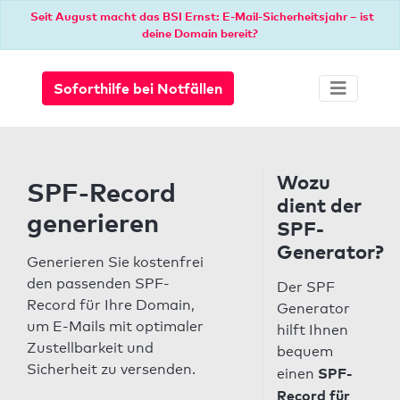
Seit August macht das BSI Ernst: E-Mail-Sicherheitsjahr – ist
deine Domain bereit?
Soforthilfe bei Notfällen
Wozu
SPF-Record
dient der
generieren
SPF-
Generator?
Generieren Sie kostenfrei
den passenden SPF-
Der SPF
Record für Ihre Domain,
Generator
um E-Mails mit optimaler
hilft Ihnen
Zustellbarkeit und
bequem
Sicherheit zu versenden.
SPF-
einen
Record für