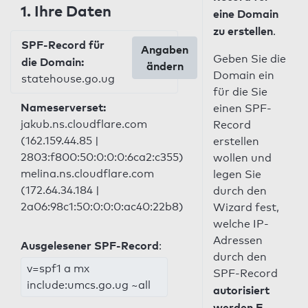
1. Ihre Daten
eine Domain
zu erstellen
.
SPF-Record für
Angaben
Geben Sie die
die Domain:
ändern
Domain ein
statehouse.go.ug
für die Sie
Nameserverset:
einen SPF-
jakub.ns.cloudflare.com
Record
(162.159.44.85 |
erstellen
2803:f800:50:0:0:0:6ca2:c355)
wollen und
melina.ns.cloudflare.com
legen Sie
(172.64.34.184 |
durch den
2a06:98c1:50:0:0:0:ac40:22b8)
Wizard fest,
welche IP-
Adressen
Ausgelesener SPF-Record
:
durch den
v=spf1 a mx
SPF-Record
include:umcs.go.ug ~all
autorisiert
werden E-