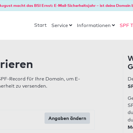
August macht das BSI Ernst: E-Mail-Sicherheitsjahr – ist deine Domain b
Start
Service
Informationen
SPF T
W
rieren
G
SPF-Record für Ihre Domain, um E-
De
herheit zu versenden.
SP
Ge
SP
du
Angaben ändern
du
Ma