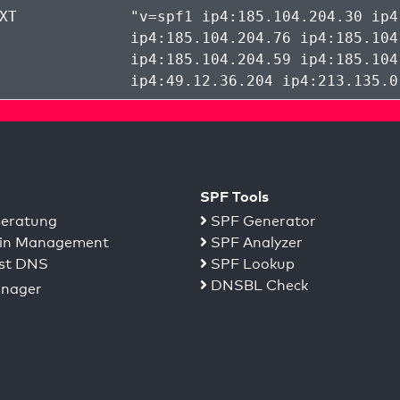
XT
"
v=spf1 ip4:185.104.204.30 ip4
ip4:185.104.204.76 ip4:185.104
ip4:185.104.204.59 ip4:185.104
ip4:49.12.36.204 ip4:213.135.0
SPF Tools
eratung
SPF Generator
n Management
SPF Analyzer
st DNS
SPF Lookup
DNSBL Check
nager