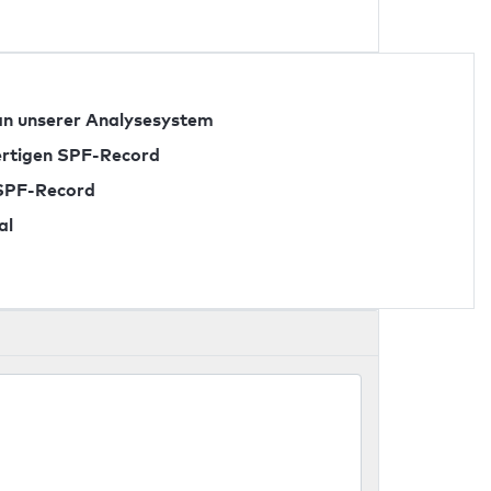
n unserer Analysesystem
fertigen SPF-Record
 SPF-Record
al