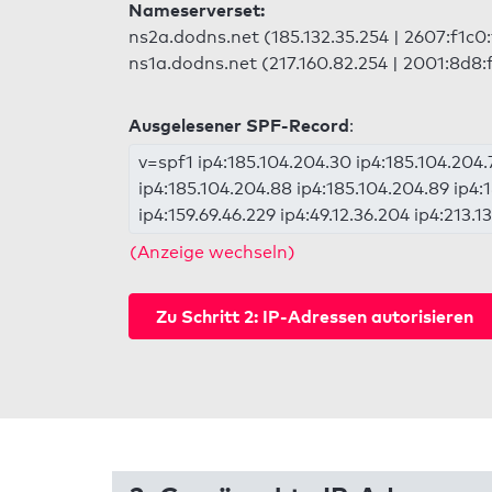
Nameserverset:
ns2a.dodns.net (185.132.35.254 | 2607:f1c0:
ns1a.dodns.net (217.160.82.254 | 2001:8d8:
Ausgelesener SPF-Record
:
v=spf1 ip4:185.104.204.30 ip4:185.104.204.
ip4:185.104.204.88 ip4:185.104.204.89 ip4:
ip4:159.69.46.229 ip4:49.12.36.204 ip4:213.13
(Anzeige wechseln)
Zu Schritt 2: IP-Adressen autorisieren