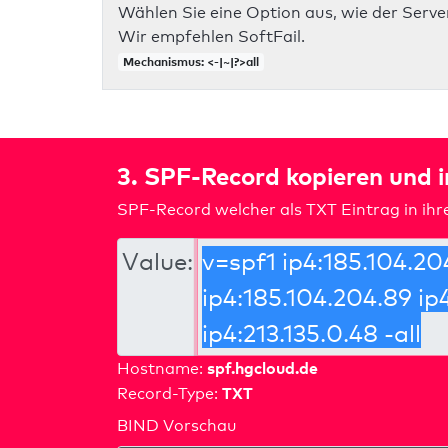
Wählen Sie eine Option aus, wie der Server
Wir empfehlen SoftFail.
Mechanismus: <-|~|?>all
3. SPF-Record kopieren und 
SPF-Record welcher als TXT Eintrag in ih
Value:
spf.hgcloud.de
Hostname:
TXT
Record-Type:
BIND Vorschau