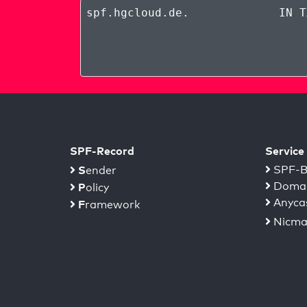
spf.hgcloud.de
.
IN T
SPF-Record
Service
S
SPF-B
ender
Domai
P
olicy
Anyca
F
ramework
Nicma