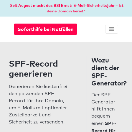
Seit August macht das BSI Ernst: E-Mail-Sicherheitsjahr – ist
deine Domain bereit?
Soforthilfe bei Notfällen
Wozu
SPF-Record
dient der
generieren
SPF-
Generator?
Generieren Sie kostenfrei
den passenden SPF-
Der SPF
Record für Ihre Domain,
Generator
um E-Mails mit optimaler
hilft Ihnen
Zustellbarkeit und
bequem
Sicherheit zu versenden.
SPF-
einen
Record für