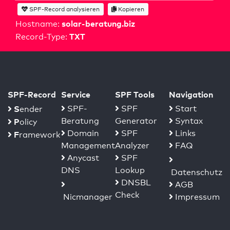
SPF-Record analysieren
Kopieren
solar-beratung.biz
Hostname:
TXT
Record-Type:
SPF-Record
Service
SPF Tools
Navigation
S
SPF-
SPF
Start
ender
Beratung
Generator
Syntax
P
olicy
Domain
SPF
Links
F
ramework
Management
Analyzer
FAQ
Anycast
SPF
DNS
Lookup
Datenschutz
DNSBL
AGB
Check
Nicmanager
Impressum