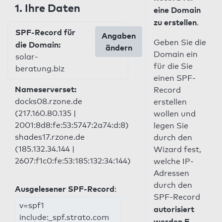
1. Ihre Daten
eine Domain
zu erstellen
.
SPF-Record für
Angaben
Geben Sie die
die Domain:
ändern
Domain ein
solar-
für die Sie
beratung.biz
einen SPF-
Nameserverset:
Record
docks08.rzone.de
erstellen
(217.160.80.135 |
wollen und
2001:8d8:fe:53:5747:2a74:d:8)
legen Sie
shades17.rzone.de
durch den
(185.132.34.144 |
Wizard fest,
2607:f1c0:fe:53:185:132:34:144)
welche IP-
Adressen
durch den
Ausgelesener SPF-Record
:
SPF-Record
v=spf1
autorisiert
include:_spf.strato.com
werden E-