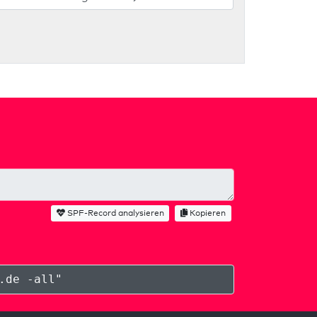
SPF-Record analysieren
Kopieren
.de -all
"