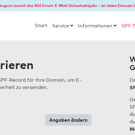
August macht das BSI Ernst: E-Mail-Sicherheitsjahr – ist deine Domain b
Start
Service
Informationen
SPF T
W
rieren
G
SPF-Record für Ihre Domain, um E-
De
herheit zu versenden.
SP
Ge
SP
du
Angaben ändern
du
Ma