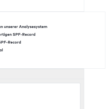
n unserer Analysesystem
fertigen SPF-Record
 SPF-Record
al