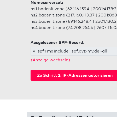
Nameserverset:
ns1.badenit.zone (62.116.159.4 | 2001:4178:3
ns2.badenit.zone (217.160.113.37 | 2001:8d8
ns3.badenit.zone (89.146.248.4 | 2a01:130:
ns4.badenit.zone (74.208.254.4 | 2607:f1c0
Ausgelesener SPF-Record
:
v=spf1 mx include:_spf.dvz-mv.de -all
(Anzeige wechseln)
Zu Schritt 2: IP-Adressen autorisieren