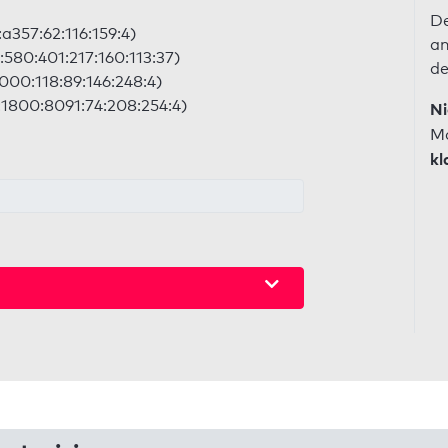
De
:a357:62:116:159:4)
an
:580:401:217:160:113:37)
de
2000:118:89:146:248:4)
:1800:8091:74:208:254:4)
Ni
Ma
kl