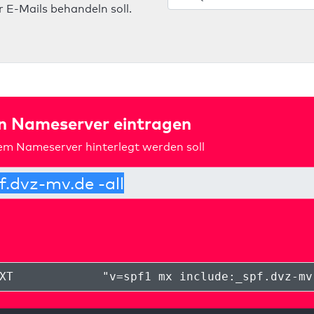
 E-Mails behandeln soll.
in Nameserver eintragen
rem Nameserver hinterlegt werden soll
XT
"
v=spf1 mx include:_spf.dvz-mv