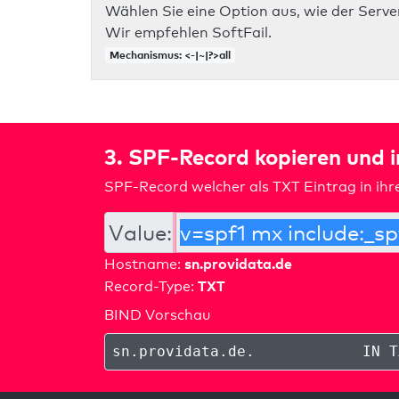
Wählen Sie eine Option aus, wie der Server
Wir empfehlen SoftFail.
Mechanismus: <-|~|?>all
3. SPF-Record kopieren und 
SPF-Record welcher als TXT Eintrag in ih
Value:
sn.providata.de
Hostname:
TXT
Record-Type:
BIND Vorschau
sn.providata.de
.
IN T