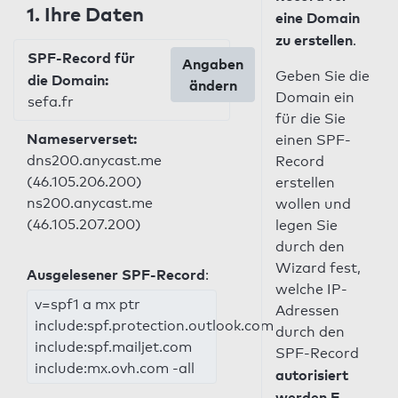
1. Ihre Daten
eine Domain
zu erstellen
.
SPF-Record für
Angaben
Geben Sie die
die Domain:
ändern
Domain ein
sefa.fr
für die Sie
Nameserverset:
einen SPF-
dns200.anycast.me
Record
(46.105.206.200)
erstellen
ns200.anycast.me
wollen und
(46.105.207.200)
legen Sie
durch den
Wizard fest,
Ausgelesener SPF-Record
:
welche IP-
v=spf1 a mx ptr
Adressen
include:spf.protection.outlook.com
durch den
include:spf.mailjet.com
SPF-Record
include:mx.ovh.com -all
autorisiert
werden E-