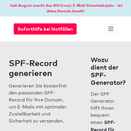
Seit August macht das BSI Ernst: E-Mail-Sicherheitsjahr – ist
deine Domain bereit?
Soforthilfe bei Notfällen
Wozu
SPF-Record
dient der
generieren
SPF-
Generator?
Generieren Sie kostenfrei
den passenden SPF-
Der SPF
Record für Ihre Domain,
Generator
um E-Mails mit optimaler
hilft Ihnen
Zustellbarkeit und
bequem
Sicherheit zu versenden.
SPF-
einen
Record für