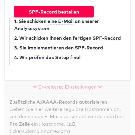
SPF-Record bestellen
1. Sie schicken
eine E-Mail
an unserer
Analysesystem
2. Wir schicken Ihnen den fertigen SPF-Record
3. Sie implementieren den SPF-Record
4. Wir prüfen das Setup final
Erweiterte Einstellungen
Zusätzliche A/AAAA-Records autorisieren
Geben Sie hier weitere reguläre Hostnamen an,
von denen aus E-Mails versendet werden dürfen.
Pro Zeile
ein Hostname. (z.B.
tickets.domainname.com)