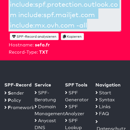
SPF-Record analysieren
Kopieren
sefa.fr
Hostname:
TXT
Record-Type:
SPF-Record
Service
SPF Tools
Navigation
S
SPF-
SPF
Start
ender
Beratung
Generator
Syntax
P
olicy
Domain
SPF
Links
F
ramework
Management
Analyzer
FAQ
Anycast
SPF
DNS
Lookup
Datenschutz