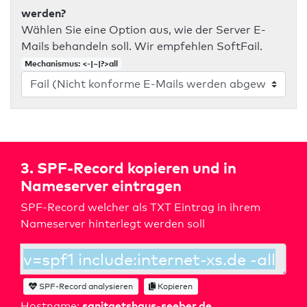
werden?
Wählen Sie eine Option aus, wie der Server E-
Mails behandeln soll. Wir empfehlen SoftFail.
Mechanismus: <-|~|?>all
3. SPF-Record kopieren und in
Nameserver eintragen
SPF-Record welcher als TXT Eintrag in ihrem
Nameserver hinterlegt werden soll
SPF-Record analysieren
Kopieren
sanitaetshaus-seeber.de
Hostname: