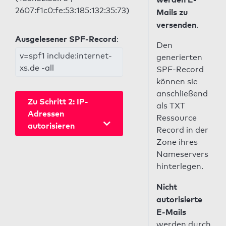
2607:f1c0:fe:53:185:132:35:73)
Mails zu
versenden
.
Ausgelesener SPF-Record
:
Den
v=spf1 include:internet-
generierten
xs.de -all
SPF-Record
können sie
anschließend
Zu Schritt 2: IP-
als TXT
Adressen
Ressource
autorisieren
Record in der
Zone ihres
Nameservers
hinterlegen.
Nicht
autorisierte
E-Mails
werden durch