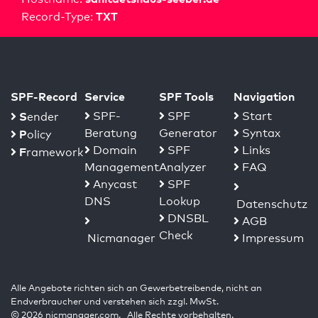
TXT
Record-Type:
SPF-Record
Service
SPF Tools
Navigation
S
SPF-
SPF
Start
ender
Beratung
Generator
Syntax
P
olicy
Domain
SPF
Links
F
ramework
Management
Analyzer
FAQ
Anycast
SPF
DNS
Lookup
Datenschutz
DNSBL
AGB
Check
Nicmanager
Impressum
Alle Angebote richten sich an Gewerbetreibende, nicht an
Endverbraucher und verstehen sich zzgl. MwSt.
© 2026 nicmanager.com. Alle Rechte vorbehalten.