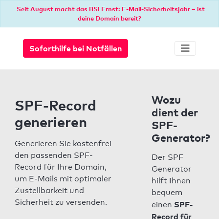
Seit August macht das BSI Ernst: E-Mail-Sicherheitsjahr – ist
deine Domain bereit?
Soforthilfe bei Notfällen
Wozu
SPF-Record
dient der
generieren
SPF-
Generator?
Generieren Sie kostenfrei
den passenden SPF-
Der SPF
Record für Ihre Domain,
Generator
um E-Mails mit optimaler
hilft Ihnen
Zustellbarkeit und
bequem
Sicherheit zu versenden.
SPF-
einen
Record für