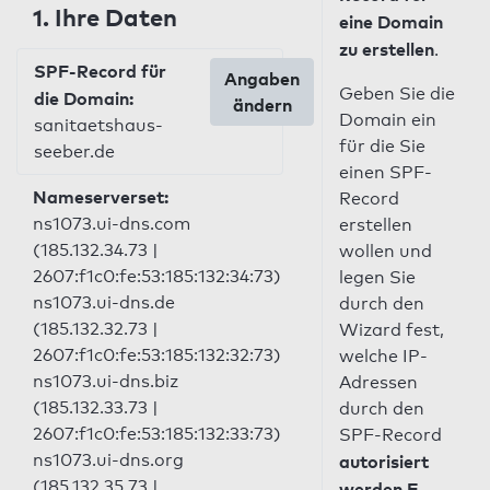
1. Ihre Daten
eine Domain
zu erstellen
.
SPF-Record für
Angaben
Geben Sie die
die Domain:
ändern
Domain ein
sanitaetshaus-
für die Sie
seeber.de
einen SPF-
Nameserverset:
Record
ns1073.ui-dns.com
erstellen
(185.132.34.73 |
wollen und
2607:f1c0:fe:53:185:132:34:73)
legen Sie
ns1073.ui-dns.de
durch den
(185.132.32.73 |
Wizard fest,
2607:f1c0:fe:53:185:132:32:73)
welche IP-
ns1073.ui-dns.biz
Adressen
(185.132.33.73 |
durch den
2607:f1c0:fe:53:185:132:33:73)
SPF-Record
ns1073.ui-dns.org
autorisiert
(185.132.35.73 |
werden E-