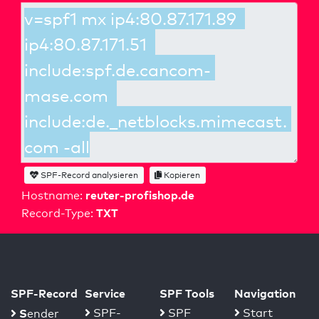
SPF-Record analysieren
Kopieren
reuter-profishop.de
Hostname:
TXT
Record-Type:
SPF-Record
Service
SPF Tools
Navigation
S
SPF-
SPF
Start
ender