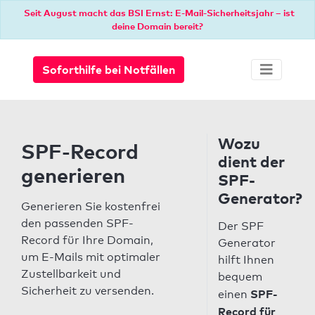
Seit August macht das BSI Ernst: E-Mail-Sicherheitsjahr – ist
deine Domain bereit?
Soforthilfe bei Notfällen
Wozu
SPF-Record
dient der
generieren
SPF-
Generator?
Generieren Sie kostenfrei
den passenden SPF-
Der SPF
Record für Ihre Domain,
Generator
um E-Mails mit optimaler
hilft Ihnen
Zustellbarkeit und
bequem
Sicherheit zu versenden.
SPF-
einen
Record für