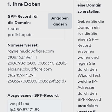
1. Ihre Daten
eine Domain
zu erstellen
.
SPF-Record für
Angaben
Geben Sie die
die Domain:
ändern
Domain ein
reuter-
für die Sie
profishop.de
einen SPF-
Nameserverset:
Record
rayne.ns.cloudflare.com
erstellen
(108.162.194.11 |
wollen und
2a06:98c1:50:0:0:0:ac40:220b)
legen Sie
elias.ns.cloudflare.com
durch den
(162.159.44.29 |
Wizard fest,
2606:4700:58:0:0:0:a29f:2c1d)
welche IP-
Adressen
durch den
Ausgelesener SPF-Record
:
SPF-Record
v=spf1 mx
autorisiert
ip4:80.87.171.89
werden E-