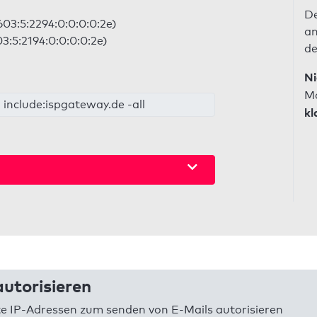
De
03:5:2294:0:0:0:0:2e)
an
3:5:2194:0:0:0:0:2e)
de
Ni
Ma
 include:ispgateway.de -all
kl
utorisieren
 IP-Adressen zum senden von E-Mails autorisieren