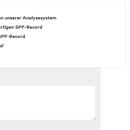
n unserer Analysesystem
fertigen SPF-Record
 SPF-Record
al