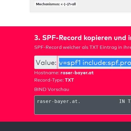
Mechanismus: <-|~|?>all
3. SPF-Record kopieren und 
SPF-Record welcher als TXT Eintrag in ih
Value:
raser-bayer.at
Hostname:
TXT
Record-Type:
BIND Vorschau
raser-bayer.at
.
IN T