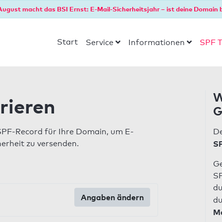
August macht das BSI Ernst: E-Mail-Sicherheitsjahr – ist deine Domain b
Start
Service
Informationen
SPF T
W
rieren
G
SPF-Record für Ihre Domain, um E-
De
herheit zu versenden.
SP
Ge
SP
du
Angaben ändern
du
Ma