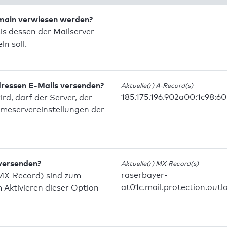
omain verwiesen werden?
is dessen der Mailserver
n soll.
dressen E-Mails versenden?
Aktuelle(r) A-Record(s)
185.175.196.902a00:1c98:60
d, darf der Server, der
meservereinstellungen der
 versenden?
Aktuelle(r) MX-Record(s)
raserbayer-
MX-Record) sind zum
at01c.mail.protection.out
Aktivieren dieser Option