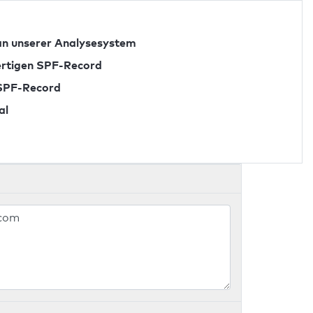
n unserer Analysesystem
fertigen SPF-Record
 SPF-Record
al