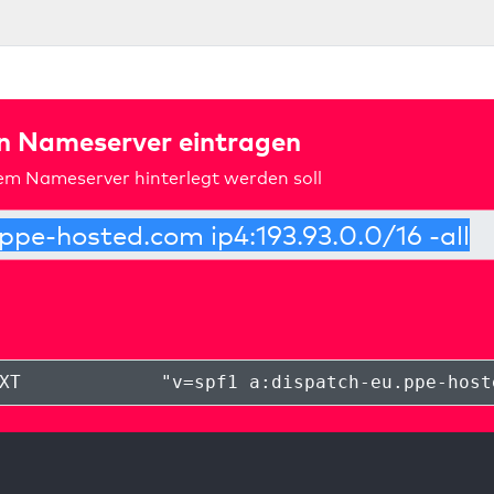
in Nameserver eintragen
rem Nameserver hinterlegt werden soll
XT
"
v=spf1 a:dispatch-eu.ppe-host