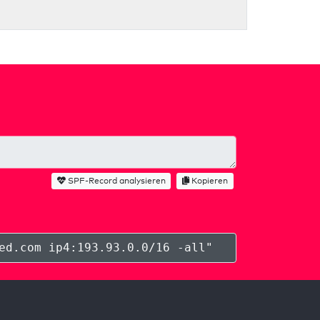
SPF-Record analysieren
Kopieren
ed.com ip4:193.93.0.0/16 -all
"