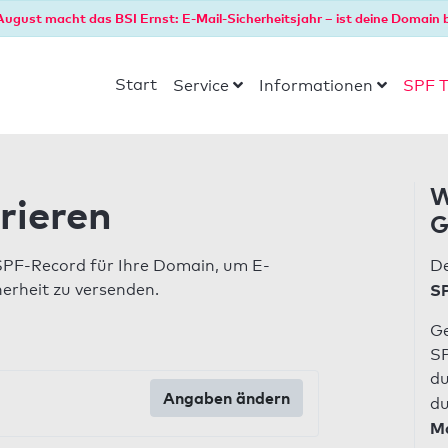
August macht das BSI Ernst: E-Mail-Sicherheitsjahr – ist deine Domain b
Start
Service
Informationen
SPF T
W
rieren
G
SPF-Record für Ihre Domain, um E-
De
herheit zu versenden.
SP
Ge
SP
du
Angaben ändern
du
Ma