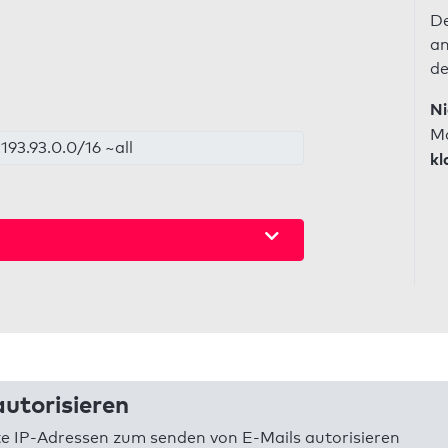
De
an
de
Ni
Ma
93.93.0.0/16 ~all
kl
utorisieren
 IP-Adressen zum senden von E-Mails autorisieren