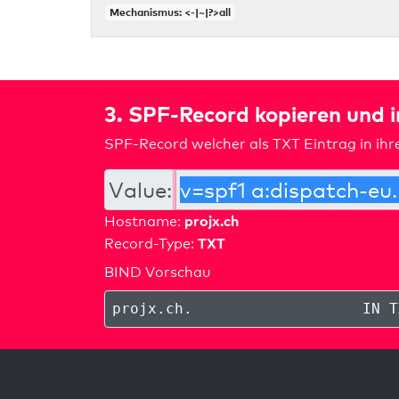
Mechanismus: <-|~|?>all
3. SPF-Record kopieren und 
SPF-Record welcher als TXT Eintrag in ih
Value:
projx.ch
Hostname:
TXT
Record-Type:
BIND Vorschau
projx.ch
.
IN T