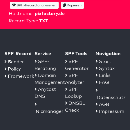
SPF-Record analysieren
Kopieren
pixfactory.de
Hostname:
TXT
Record-Type:
SPF-Record
Service
SPF Tools
Navigation
S
SPF-
SPF
Start
ender
Beratung
Generator
Syntax
P
olicy
Domain
SPF
Links
F
ramework
Management
Analyzer
FAQ
Anycast
SPF
DNS
Lookup
Datenschutz
DNSBL
AGB
Check
Nicmanager
Impressum