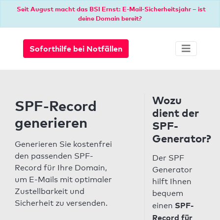
Seit August macht das BSI Ernst: E-Mail-Sicherheitsjahr – ist
deine Domain bereit?
Soforthilfe bei Notfällen
Wozu
SPF-Record
dient der
generieren
SPF-
Generator?
Generieren Sie kostenfrei
den passenden SPF-
Der SPF
Record für Ihre Domain,
Generator
um E-Mails mit optimaler
hilft Ihnen
Zustellbarkeit und
bequem
Sicherheit zu versenden.
SPF-
einen
Record für