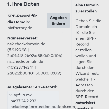
1. Ihre Daten
eine Domain
zu erstellen
.
SPF-Record für
Angaben
Geben Sie die
die Domain:
ändern
Domain ein
pixfactory.de
für die Sie
Nameserverset:
einen SPF-
ns2.checkdomain.de
Record
(5.9.190.98 |
erstellen
2a01:4f8:2b02:a88:0:0:0:106)
wollen und
ns.checkdomain.de
legen Sie
(109.237.143.11 |
durch den
2a02:2b80:101:5000:0:0:0:9)
Wizard fest,
welche IP-
Adressen
Ausgelesener SPF-Record
:
durch den
v=spf1 a mx
SPF-Record
ip4:37.24.2.232
autorisiert
include:spf.protection.outlook.com
werden E-