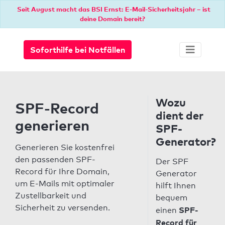
Seit August macht das BSI Ernst: E-Mail-Sicherheitsjahr – ist
deine Domain bereit?
Soforthilfe bei Notfällen
Wozu
SPF-Record
dient der
generieren
SPF-
Generator?
Generieren Sie kostenfrei
den passenden SPF-
Der SPF
Record für Ihre Domain,
Generator
um E-Mails mit optimaler
hilft Ihnen
Zustellbarkeit und
bequem
Sicherheit zu versenden.
SPF-
einen
Record für