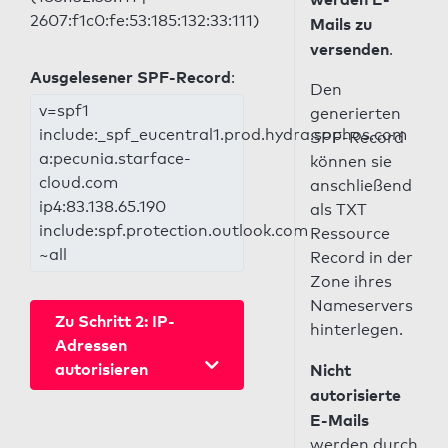
2607:f1c0:fe:53:185:132:33:111)
Mails zu
versenden
.
Ausgelesener SPF-Record
:
Den
v=spf1
generierten
include:_spf_eucentral1.prod.hydra.sophos.com
SPF-Record
a:pecunia.starface-
können sie
cloud.com
anschließend
ip4:83.138.65.190
als TXT
include:spf.protection.outlook.com
Ressource
~all
Record in der
Zone ihres
Nameservers
Zu Schritt 2: IP-
hinterlegen.
Adressen
autorisieren
Nicht
autorisierte
E-Mails
werden durch