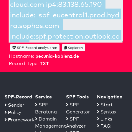
SPF-Record analysieren
Kopieren
pecunia-koblenz.de
Hostname:
TXT
Record-Type:
SPF-Record
Service
SPF Tools
Navigation
S
SPF-
SPF
Start
ender
Beratung
Generator
Syntax
P
olicy
Domain
SPF
Links
F
ramework
Management
Analyzer
FAQ