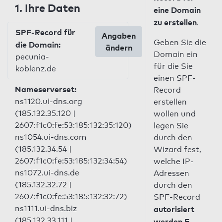
1. Ihre Daten
eine Domain
zu erstellen
.
SPF-Record für
Angaben
Geben Sie die
die Domain:
ändern
Domain ein
pecunia-
für die Sie
koblenz.de
einen SPF-
Nameserverset:
Record
ns1120.ui-dns.org
erstellen
(185.132.35.120 |
wollen und
2607:f1c0:fe:53:185:132:35:120)
legen Sie
ns1054.ui-dns.com
durch den
(185.132.34.54 |
Wizard fest,
2607:f1c0:fe:53:185:132:34:54)
welche IP-
ns1072.ui-dns.de
Adressen
(185.132.32.72 |
durch den
2607:f1c0:fe:53:185:132:32:72)
SPF-Record
ns1111.ui-dns.biz
autorisiert
(185.132.33.111 |
werden E-