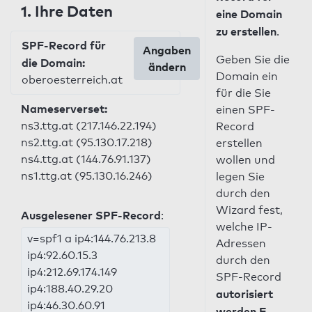
1. Ihre Daten
eine Domain
zu erstellen
.
SPF-Record für
Angaben
Geben Sie die
die Domain:
ändern
Domain ein
oberoesterreich.at
für die Sie
Nameserverset:
einen SPF-
ns3.ttg.at (217.146.22.194)
Record
ns2.ttg.at (95.130.17.218)
erstellen
ns4.ttg.at (144.76.91.137)
wollen und
ns1.ttg.at (95.130.16.246)
legen Sie
durch den
Wizard fest,
Ausgelesener SPF-Record
:
welche IP-
v=spf1 a ip4:144.76.213.8
Adressen
ip4:92.60.15.3
durch den
ip4:212.69.174.149
SPF-Record
ip4:188.40.29.20
autorisiert
ip4:46.30.60.91
werden E-