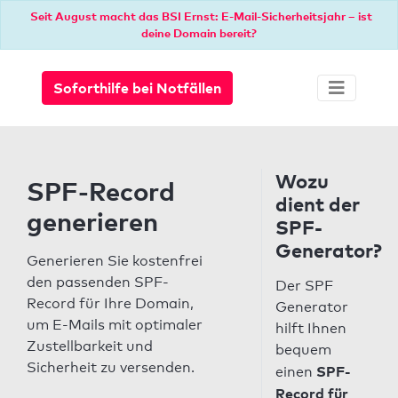
Seit August macht das BSI Ernst: E-Mail-Sicherheitsjahr – ist
deine Domain bereit?
Soforthilfe bei Notfällen
Wozu
SPF-Record
dient der
generieren
SPF-
Generator?
Generieren Sie kostenfrei
den passenden SPF-
Der SPF
Record für Ihre Domain,
Generator
um E-Mails mit optimaler
hilft Ihnen
Zustellbarkeit und
bequem
Sicherheit zu versenden.
SPF-
einen
Record für