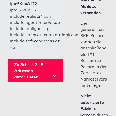
ip4:5.9.148.172
Mails zu
ip4:37.202.1.53
versenden
.
include:reglist24.com
include:agenturserver.de
Den
include:mailgun.org
generierten
include:spf.protection.outlook.com
SPF-Record
include:spf.webaccess.at
können sie
~all
anschließend
als TXT
Ressource
Zu Schritt 2: IP-
Record in der
Adressen
Zone ihres
autorisieren
Nameservers
hinterlegen.
Nicht
autorisierte
E-Mails
werden durch