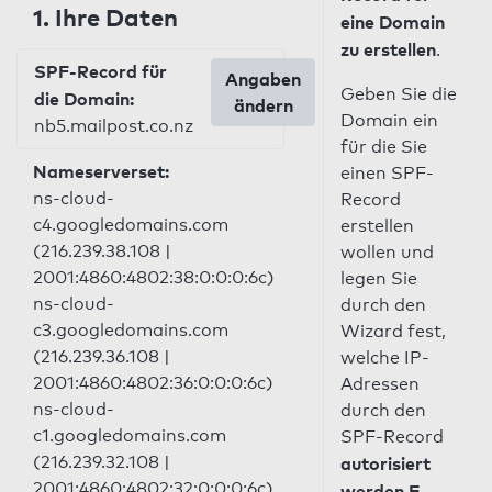
1. Ihre Daten
eine Domain
zu erstellen
.
SPF-Record für
Angaben
Geben Sie die
die Domain:
ändern
Domain ein
nb5.mailpost.co.nz
für die Sie
Nameserverset:
einen SPF-
ns-cloud-
Record
c4.googledomains.com
erstellen
(216.239.38.108 |
wollen und
2001:4860:4802:38:0:0:0:6c)
legen Sie
ns-cloud-
durch den
c3.googledomains.com
Wizard fest,
(216.239.36.108 |
welche IP-
2001:4860:4802:36:0:0:0:6c)
Adressen
ns-cloud-
durch den
c1.googledomains.com
SPF-Record
(216.239.32.108 |
autorisiert
2001:4860:4802:32:0:0:0:6c)
werden E-