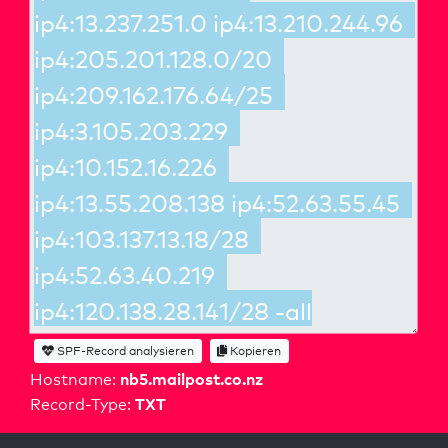
SPF-Record analysieren
Kopieren
nb5.mailpost.co.nz
Hostname:
TXT
Record-Type: