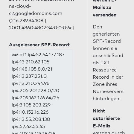
ns-cloud-
Mails zu
c2.googledomains.com
versenden
.
(216.239.34.108 |
Den
2001:4860:4802:34:0:0:0:6c)
generierten
SPF-Record
Ausgelesener SPF-Record
:
können sie
v=spf1 ip4:52.64.177.187
anschließend
ip4:13.210.62.105
als TXT
ip4:148.105.8.0/21
Ressource
ip4:13.237.251.0
Record in der
ip4:13.210.244.96
Zone ihres
ip4:205.201.128.0/20
Nameservers
ip4:209.162.176.64/25
hinterlegen.
ip4:3.105.203.229
Nicht
ip4:10.152.16.226
autorisierte
ip4:13.55.208.138
E-Mails
ip4:52.63.55.45
werden durch
ip4:103.137.13.18/28