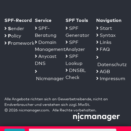
SPF-Record
Service
SPF Tools
Navigation
S
SPF-
SPF
Start
ender
Beratung
Generator
Syntax
P
olicy
Domain
SPF
Links
F
ramework
Management
Analyzer
FAQ
Anycast
SPF
DNS
Lookup
Datenschutz
DNSBL
AGB
Check
Nicmanager
Impressum
Alle Angebote richten sich an Gewerbetreibende, nicht an
Endverbraucher und verstehen sich zzgl. MwSt.
© 2026 nicmanager.com. Alle Rechte vorbehalten.