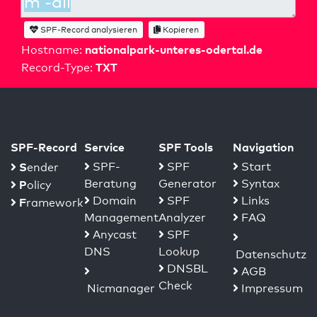
SPF-Record analysieren
Kopieren
nationalpark-unteres-odertal.de
Hostname:
TXT
Record-Type:
SPF-Record
Service
SPF Tools
Navigation
S
SPF-
SPF
Start
ender
Beratung
Generator
Syntax
P
olicy
Domain
SPF
Links
F
ramework
Management
Analyzer
FAQ
Anycast
SPF
DNS
Lookup
Datenschutz
DNSBL
AGB
Check
Nicmanager
Impressum