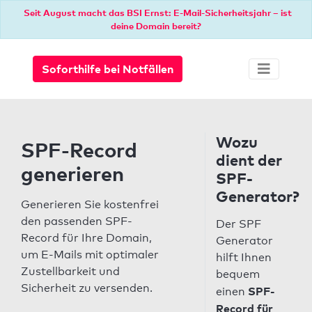
Seit August macht das BSI Ernst: E-Mail-Sicherheitsjahr – ist
deine Domain bereit?
Soforthilfe bei Notfällen
Wozu
SPF-Record
dient der
generieren
SPF-
Generator?
Generieren Sie kostenfrei
den passenden SPF-
Der SPF
Record für Ihre Domain,
Generator
um E-Mails mit optimaler
hilft Ihnen
Zustellbarkeit und
bequem
Sicherheit zu versenden.
SPF-
einen
Record für