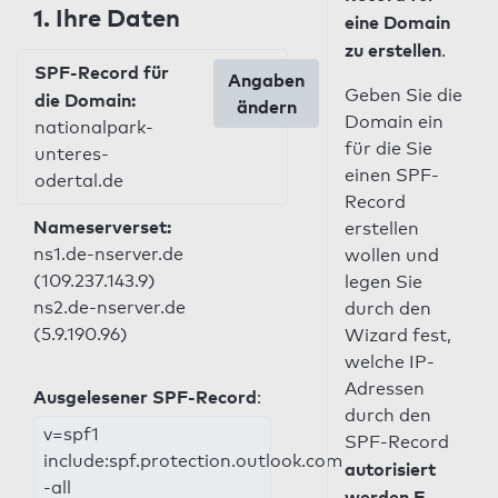
1. Ihre Daten
eine Domain
zu erstellen
.
SPF-Record für
Angaben
Geben Sie die
die Domain:
ändern
Domain ein
nationalpark-
für die Sie
unteres-
einen SPF-
odertal.de
Record
Nameserverset:
erstellen
ns1.de-nserver.de
wollen und
(109.237.143.9)
legen Sie
ns2.de-nserver.de
durch den
(5.9.190.96)
Wizard fest,
welche IP-
Adressen
Ausgelesener SPF-Record
:
durch den
v=spf1
SPF-Record
include:spf.protection.outlook.com
autorisiert
-all
werden E-