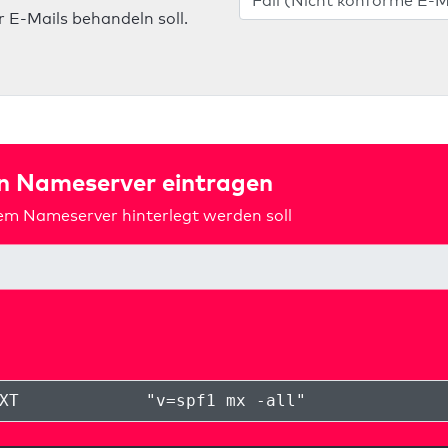
 E-Mails behandeln soll.
in Nameserver eintragen
rem Nameserver hinterlegt werden soll
XT
"
v=spf1 mx -all
"