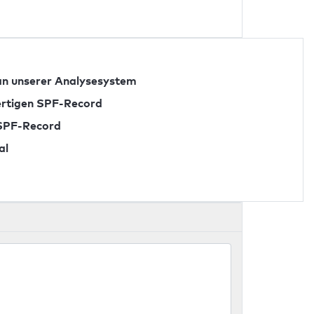
n unserer Analysesystem
fertigen SPF-Record
 SPF-Record
al