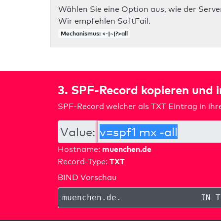
Wählen Sie eine Option aus, wie der Server
Wir empfehlen SoftFail.
Mechanismus: <-|~|?>all
3. SPF-Record kopieren und 
SPF-Record welcher als TXT Eintrag in ih
Value:
muenchen.de
Hostname:
TXT
Record-Type:
BIND Vorschau
muenchen.de
.
IN T