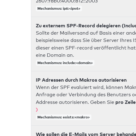
2607:f8b0:4000:812::2003
Mechanismus: ip6:<ipv6>
Zu externem SPF-Record delegieren (Inclu
Sollte der Mailversand auf Basis einer an
beispielsweise dass Sie über Server Ihres
dieser einen SPF-record veröffentlicht hat
eine Domain an.
Mechanismus: include:<domain>
IP Adressen durch Makros autorisieren
Wenn der SPF evaluiert wird, können Makr
Anfrage oder Verbindung des Benutzers ode
pro Zeile
Addresse autorisieren. Geben Sie
)
Mechanismus: exists:<makro>
Wie sollen die E-Mails vom Server behand