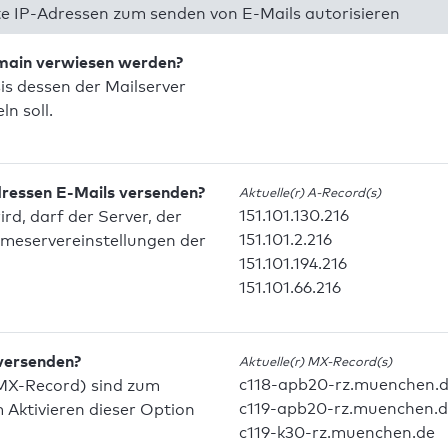
 IP-Adressen zum senden von E-Mails autorisieren
omain verwiesen werden?
is dessen der Mailserver
n soll.
dressen E-Mails versenden?
Aktuelle(r) A-Record(s)
151.101.130.216
d, darf der Server, der
151.101.2.216
meservereinstellungen der
151.101.194.216
151.101.66.216
 versenden?
Aktuelle(r) MX-Record(s)
c118-apb20-rz.muenchen.
MX-Record) sind zum
c119-apb20-rz.muenchen.
Aktivieren dieser Option
c119-k30-rz.muenchen.de