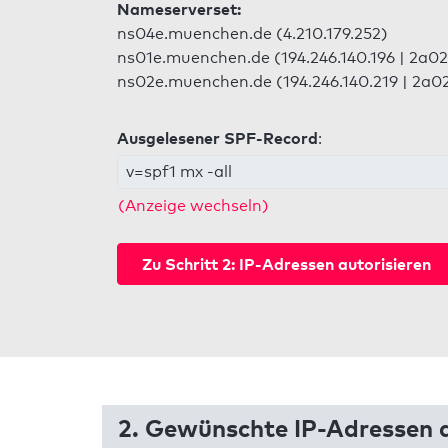
Nameserverset:
ns04e.muenchen.de (4.210.179.252)
ns01e.muenchen.de (194.246.140.196 | 2a02
ns02e.muenchen.de (194.246.140.219 | 2a02
Ausgelesener SPF-Record
:
v=spf1 mx -all
(Anzeige wechseln)
Zu Schritt 2: IP-Adressen autorisieren
2. Gewünschte IP-Adressen a