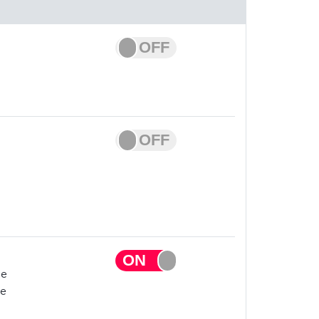
de
de