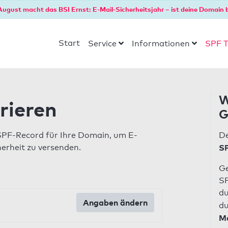
August macht das BSI Ernst: E-Mail-Sicherheitsjahr – ist deine Domain b
Start
Service
Informationen
SPF T
W
rieren
G
SPF-Record für Ihre Domain, um E-
De
herheit zu versenden.
SP
Ge
SP
du
Angaben ändern
du
Ma