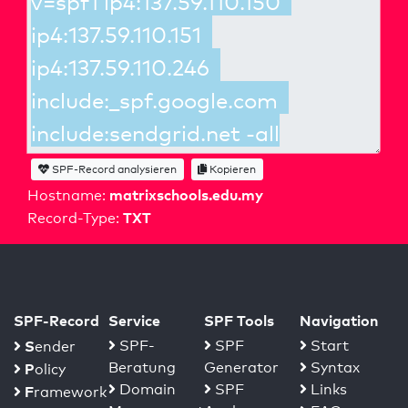
SPF-Record analysieren
Kopieren
matrixschools.edu.my
Hostname:
TXT
Record-Type:
SPF-Record
Service
SPF Tools
Navigation
S
SPF-
SPF
Start
ender
Beratung
Generator
Syntax
P
olicy
Domain
SPF
Links
F
ramework