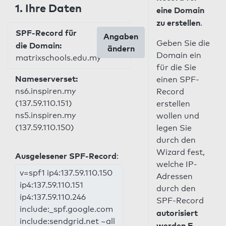
1. Ihre Daten
eine Domain
zu erstellen
.
SPF-Record für
Angaben
Geben Sie die
die Domain:
ändern
Domain ein
matrixschools.edu.my
für die Sie
Nameserverset:
einen SPF-
ns6.inspiren.my
Record
(137.59.110.151)
erstellen
ns5.inspiren.my
wollen und
(137.59.110.150)
legen Sie
durch den
Wizard fest,
Ausgelesener SPF-Record
:
welche IP-
v=spf1 ip4:137.59.110.150
Adressen
ip4:137.59.110.151
durch den
ip4:137.59.110.246
SPF-Record
include:_spf.google.com
autorisiert
include:sendgrid.net ~all
werden E-