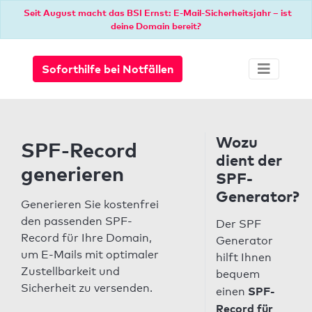
Seit August macht das BSI Ernst: E-Mail-Sicherheitsjahr – ist
deine Domain bereit?
Soforthilfe bei Notfällen
Wozu
SPF-Record
dient der
generieren
SPF-
Generator?
Generieren Sie kostenfrei
den passenden SPF-
Der SPF
Record für Ihre Domain,
Generator
um E-Mails mit optimaler
hilft Ihnen
Zustellbarkeit und
bequem
Sicherheit zu versenden.
SPF-
einen
Record für