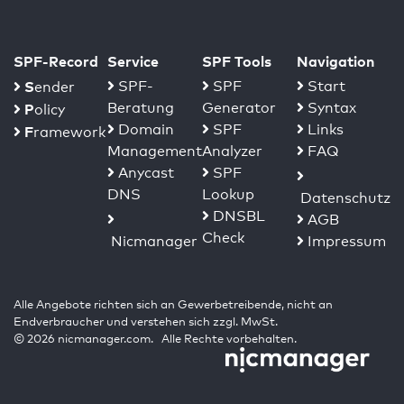
SPF-Record
Service
SPF Tools
Navigation
S
SPF-
SPF
Start
ender
Beratung
Generator
Syntax
P
olicy
Domain
SPF
Links
F
ramework
Management
Analyzer
FAQ
Anycast
SPF
DNS
Lookup
Datenschutz
DNSBL
AGB
Check
Nicmanager
Impressum
Alle Angebote richten sich an Gewerbetreibende, nicht an
Endverbraucher und verstehen sich zzgl. MwSt.
© 2026 nicmanager.com. Alle Rechte vorbehalten.