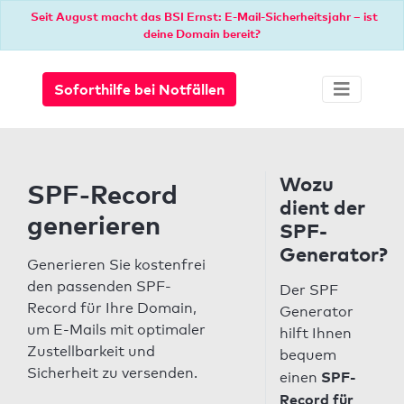
Seit August macht das BSI Ernst: E-Mail-Sicherheitsjahr – ist
deine Domain bereit?
Soforthilfe bei Notfällen
Wozu
SPF-Record
dient der
generieren
SPF-
Generator?
Generieren Sie kostenfrei
den passenden SPF-
Der SPF
Record für Ihre Domain,
Generator
um E-Mails mit optimaler
hilft Ihnen
Zustellbarkeit und
bequem
Sicherheit zu versenden.
SPF-
einen
Record für