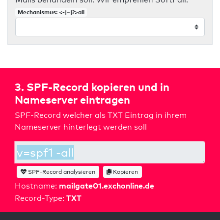
Mechanismus: <-|~|?>all
3. SPF-Record kopieren und in
Nameserver eintragen
SPF-Record welcher als TXT Eintrag in ihrem
Nameserver hinterlegt werden soll
SPF-Record analysieren
Kopieren
mailgate01.exchonline.de
Hostname:
TXT
Record-Type: