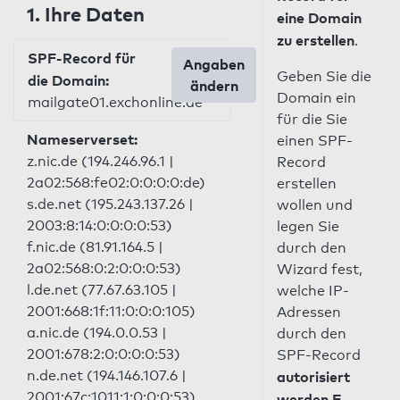
1. Ihre Daten
eine Domain
zu erstellen
.
SPF-Record für
Angaben
Geben Sie die
die Domain:
ändern
Domain ein
mailgate01.exchonline.de
für die Sie
Nameserverset:
einen SPF-
z.nic.de (194.246.96.1 |
Record
2a02:568:fe02:0:0:0:0:de)
erstellen
s.de.net (195.243.137.26 |
wollen und
2003:8:14:0:0:0:0:53)
legen Sie
f.nic.de (81.91.164.5 |
durch den
2a02:568:0:2:0:0:0:53)
Wizard fest,
l.de.net (77.67.63.105 |
welche IP-
2001:668:1f:11:0:0:0:105)
Adressen
a.nic.de (194.0.0.53 |
durch den
2001:678:2:0:0:0:0:53)
SPF-Record
n.de.net (194.146.107.6 |
autorisiert
2001:67c:1011:1:0:0:0:53)
werden E-