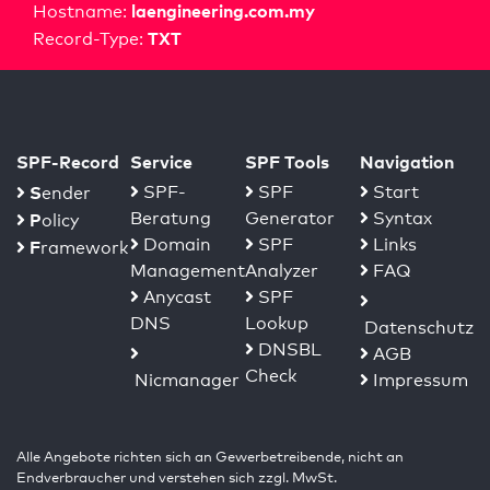
laengineering.com.my
Hostname:
TXT
Record-Type:
SPF-Record
Service
SPF Tools
Navigation
S
SPF-
SPF
Start
ender
Beratung
Generator
Syntax
P
olicy
Domain
SPF
Links
F
ramework
Management
Analyzer
FAQ
Anycast
SPF
DNS
Lookup
Datenschutz
DNSBL
AGB
Check
Nicmanager
Impressum
Alle Angebote richten sich an Gewerbetreibende, nicht an
Endverbraucher und verstehen sich zzgl. MwSt.