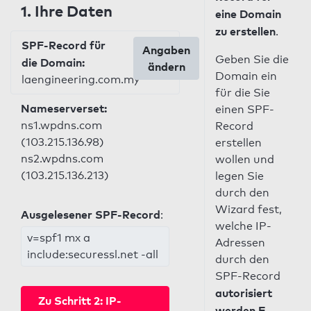
1. Ihre Daten
eine Domain
zu erstellen
.
SPF-Record für
Angaben
Geben Sie die
die Domain:
ändern
Domain ein
laengineering.com.my
für die Sie
Nameserverset:
einen SPF-
ns1.wpdns.com
Record
(103.215.136.98)
erstellen
ns2.wpdns.com
wollen und
(103.215.136.213)
legen Sie
durch den
Wizard fest,
Ausgelesener SPF-Record
:
welche IP-
v=spf1 mx a
Adressen
include:securessl.net -all
durch den
SPF-Record
autorisiert
Zu Schritt 2: IP-
werden E-