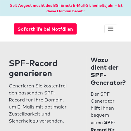
Seit August macht das BSI Ernst: E-Mail-Sicherheitsjahr – ist
deine Domain bereit?
Soforthilfe bei Notfällen
Wozu
SPF-Record
dient der
generieren
SPF-
Generator?
Generieren Sie kostenfrei
den passenden SPF-
Der SPF
Record für Ihre Domain,
Generator
um E-Mails mit optimaler
hilft Ihnen
Zustellbarkeit und
bequem
Sicherheit zu versenden.
SPF-
einen
Record für