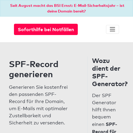
Seit August macht das BSI Ernst: E-Mail-Sicherheitsjahr – ist
deine Domain bereit?
Soforthilfe bei Notfällen
Wozu
SPF-Record
dient der
generieren
SPF-
Generator?
Generieren Sie kostenfrei
den passenden SPF-
Der SPF
Record für Ihre Domain,
Generator
um E-Mails mit optimaler
hilft Ihnen
Zustellbarkeit und
bequem
Sicherheit zu versenden.
SPF-
einen
Record für