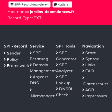
SPF-Record analysieren
Kopieren
jardins-dependances.fr
Hostname:
TXT
Record-Type:
SPF-Record
Service
SPF Tools
Navigation
S
SPF-
SPF
Start
ender
Beratung
Generator
Syntax
P
olicy
Domain
SPF
Links
F
ramework
Management
Analyzer
FAQ
Anycast
SPF
DNS
Lookup
Datenschutz
DNSBL
AGB
Check
Nicmanager
Impressum