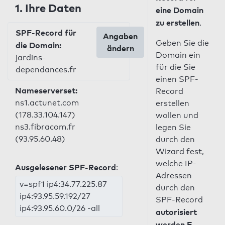
1. Ihre Daten
eine Domain
zu erstellen
.
SPF-Record für
Angaben
Geben Sie die
die Domain:
ändern
Domain ein
jardins-
für die Sie
dependances.fr
einen SPF-
Nameserverset:
Record
ns1.actunet.com
erstellen
(178.33.104.147)
wollen und
ns3.fibracom.fr
legen Sie
(93.95.60.48)
durch den
Wizard fest,
welche IP-
Ausgelesener SPF-Record
:
Adressen
v=spf1 ip4:34.77.225.87
durch den
ip4:93.95.59.192/27
SPF-Record
ip4:93.95.60.0/26 -all
autorisiert
werden E-