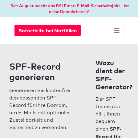
Seit August macht das BSI Ernst: E-Mail-Sicherheitsjahr – ist
deine Domain bereit?
Soforthilfe bei Notfällen
Wozu
SPF-Record
dient der
generieren
SPF-
Generator?
Generieren Sie kostenfrei
den passenden SPF-
Der SPF
Record für Ihre Domain,
Generator
um E-Mails mit optimaler
hilft Ihnen
Zustellbarkeit und
bequem
Sicherheit zu versenden.
SPF-
einen
Record für