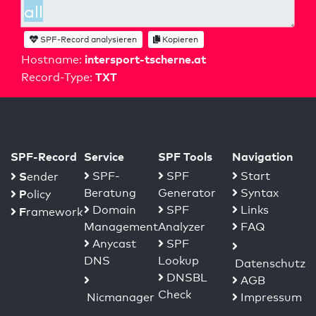
SPF-Record analysieren
Kopieren
intersport-tscherne.at
Hostname:
TXT
Record-Type:
SPF-Record
Service
SPF Tools
Navigation
S
SPF-
SPF
Start
ender
Beratung
Generator
Syntax
P
olicy
Domain
SPF
Links
F
ramework
Management
Analyzer
FAQ
Anycast
SPF
DNS
Lookup
Datenschutz
DNSBL
AGB
Check
Nicmanager
Impressum