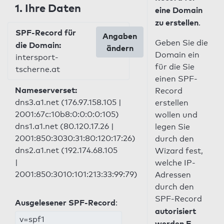
1. Ihre Daten
eine Domain
zu erstellen
.
SPF-Record für
Angaben
Geben Sie die
die Domain:
ändern
Domain ein
intersport-
für die Sie
tscherne.at
einen SPF-
Nameserverset:
Record
dns3.a1.net (176.97.158.105 |
erstellen
2001:67c:10b8:0:0:0:0:105)
wollen und
dns1.a1.net (80.120.17.26 |
legen Sie
2001:850:3030:31:80:120:17:26)
durch den
dns2.a1.net (192.174.68.105
Wizard fest,
|
welche IP-
2001:850:3010:101:213:33:99:79)
Adressen
durch den
SPF-Record
Ausgelesener SPF-Record
:
autorisiert
v=spf1
werden E-