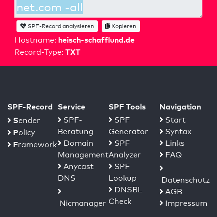
SPF-Record analysieren
Kopieren
heisch-schafflund.de
Hostname:
TXT
Record-Type:
SPF-Record
Service
SPF Tools
Navigation
S
SPF-
SPF
Start
ender
Beratung
Generator
Syntax
P
olicy
Domain
SPF
Links
F
ramework
Management
Analyzer
FAQ
Anycast
SPF
DNS
Lookup
Datenschutz
DNSBL
AGB
Check
Nicmanager
Impressum