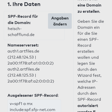
1. Ihre Daten
eine Domain
zu erstellen
.
SPF-Record für
Angaben
Geben Sie die
die Domain:
ändern
Domain ein
heisch-
für die Sie
schafflund.de
einen SPF-
Nameserverset:
Record
auth1.artfiles.de
erstellen
(212.48.124.53 |
wollen und
2a00:1f78:af:a1:0:0:0:2)
legen Sie
auth2.artfiles.de
durch den
(212.48.125.53 |
Wizard fest,
2a00:1f78:af:a2:0:0:0:2)
welche IP-
Adressen
durch den
Ausgelesener SPF-Record
:
SPF-Record
v=spf1 a mx
autorisiert
include:spf.sfp-net.com
werden E-