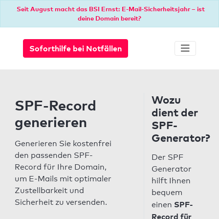
Seit August macht das BSI Ernst: E-Mail-Sicherheitsjahr – ist
deine Domain bereit?
Soforthilfe bei Notfällen
Wozu
SPF-Record
dient der
generieren
SPF-
Generator?
Generieren Sie kostenfrei
den passenden SPF-
Der SPF
Record für Ihre Domain,
Generator
um E-Mails mit optimaler
hilft Ihnen
Zustellbarkeit und
bequem
Sicherheit zu versenden.
SPF-
einen
Record für