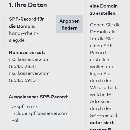
1. Ihre Daten
eine Domain
zu erstellen
.
SPF-Record für
Angaben
Geben Sie die
die Domain:
ändern
Domain ein
handy-rhein-
für die Sie
sieg.de
einen SPF-
Nameserverset:
Record
ns5.kasserver.com
erstellen
(85.13.128.3)
wollen und
ns6.kasserver.com
legen Sie
(85.13.159.101)
durch den
Wizard fest,
welche IP-
Ausgelesener SPF-Record
:
Adressen
v=spf1 a mx
durch den
include:spf.kasserver.com
SPF-Record
~all
autorisiert
werden E-