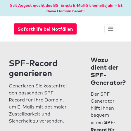
Seit August macht das BSI Ernst: E-Mail-Sicherheitsjahr – ist
deine Domain bereit?
Soforthilfe bei Notfällen
Wozu
SPF-Record
dient der
generieren
SPF-
Generator?
Generieren Sie kostenfrei
den passenden SPF-
Der SPF
Record für Ihre Domain,
Generator
um E-Mails mit optimaler
hilft Ihnen
Zustellbarkeit und
bequem
Sicherheit zu versenden.
SPF-
einen
Record für