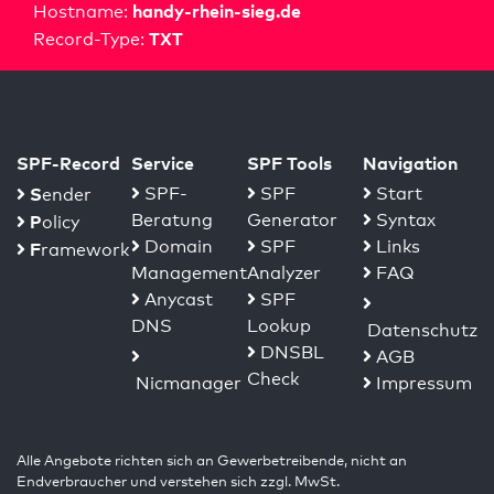
handy-rhein-sieg.de
Hostname:
TXT
Record-Type:
SPF-Record
Service
SPF Tools
Navigation
S
SPF-
SPF
Start
ender
Beratung
Generator
Syntax
P
olicy
Domain
SPF
Links
F
ramework
Management
Analyzer
FAQ
Anycast
SPF
DNS
Lookup
Datenschutz
DNSBL
AGB
Check
Nicmanager
Impressum
Alle Angebote richten sich an Gewerbetreibende, nicht an
Endverbraucher und verstehen sich zzgl. MwSt.