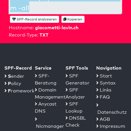
SPF-Record analysieren
Kopieren
giacometti-lavin.ch
Hostname:
TXT
Record-Type:
SPF-Record
Service
SPF Tools
Navigation
S
SPF-
SPF
Start
ender
Beratung
Generator
Syntax
P
olicy
Domain
SPF
Links
F
ramework
Management
Analyzer
FAQ
Anycast
SPF
DNS
Lookup
Datenschutz
DNSBL
AGB
Check
Nicmanager
Impressum