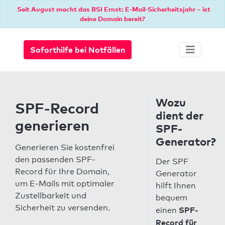
Seit August macht das BSI Ernst: E-Mail-Sicherheitsjahr – ist
deine Domain bereit?
Soforthilfe bei Notfällen
Wozu
SPF-Record
dient der
generieren
SPF-
Generator?
Generieren Sie kostenfrei
den passenden SPF-
Der SPF
Record für Ihre Domain,
Generator
um E-Mails mit optimaler
hilft Ihnen
Zustellbarkeit und
bequem
Sicherheit zu versenden.
SPF-
einen
Record für