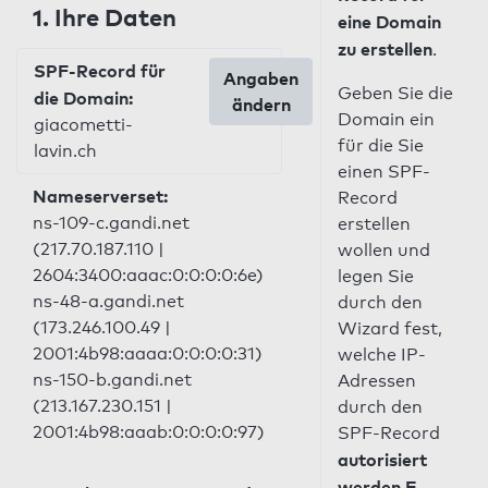
1. Ihre Daten
eine Domain
zu erstellen
.
SPF-Record für
Angaben
Geben Sie die
die Domain:
ändern
Domain ein
giacometti-
für die Sie
lavin.ch
einen SPF-
Nameserverset:
Record
ns-109-c.gandi.net
erstellen
(217.70.187.110 |
wollen und
2604:3400:aaac:0:0:0:0:6e)
legen Sie
ns-48-a.gandi.net
durch den
(173.246.100.49 |
Wizard fest,
2001:4b98:aaaa:0:0:0:0:31)
welche IP-
ns-150-b.gandi.net
Adressen
(213.167.230.151 |
durch den
2001:4b98:aaab:0:0:0:0:97)
SPF-Record
autorisiert
werden E-