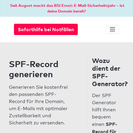
Seit August macht das BSI Ernst: E-Mail-Sicherheitsjahr – ist
deine Domain bereit?
Soforthilfe bei Notfällen
Wozu
SPF-Record
dient der
generieren
SPF-
Generator?
Generieren Sie kostenfrei
den passenden SPF-
Der SPF
Record für Ihre Domain,
Generator
um E-Mails mit optimaler
hilft Ihnen
Zustellbarkeit und
bequem
Sicherheit zu versenden.
SPF-
einen
Record für