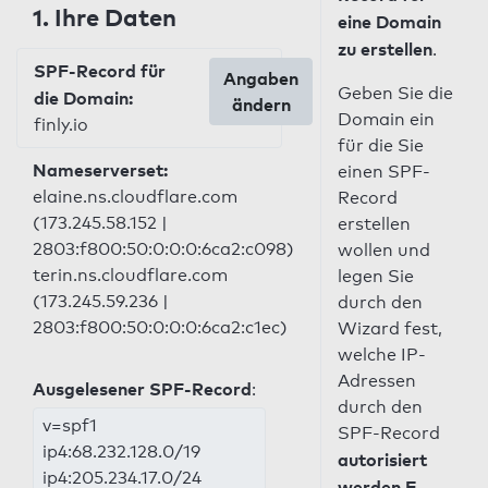
1. Ihre Daten
eine Domain
zu erstellen
.
SPF-Record für
Angaben
Geben Sie die
die Domain:
ändern
Domain ein
finly.io
für die Sie
Nameserverset:
einen SPF-
elaine.ns.cloudflare.com
Record
(173.245.58.152 |
erstellen
2803:f800:50:0:0:0:6ca2:c098)
wollen und
terin.ns.cloudflare.com
legen Sie
(173.245.59.236 |
durch den
2803:f800:50:0:0:0:6ca2:c1ec)
Wizard fest,
welche IP-
Adressen
Ausgelesener SPF-Record
:
durch den
v=spf1
SPF-Record
ip4:68.232.128.0/19
autorisiert
ip4:205.234.17.0/24
werden E-