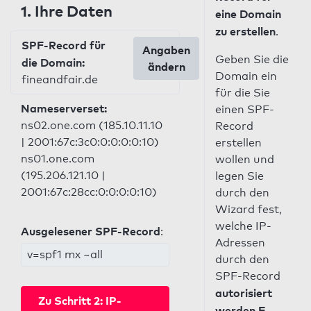
1. Ihre Daten
eine Domain
zu erstellen
.
SPF-Record für
Angaben
Geben Sie die
die Domain:
ändern
Domain ein
fineandfair.de
für die Sie
Nameserverset:
einen SPF-
ns02.one.com (185.10.11.10
Record
| 2001:67c:3c0:0:0:0:0:10)
erstellen
ns01.one.com
wollen und
(195.206.121.10 |
legen Sie
2001:67c:28cc:0:0:0:0:10)
durch den
Wizard fest,
welche IP-
Ausgelesener SPF-Record
:
Adressen
v=spf1 mx ~all
durch den
SPF-Record
autorisiert
Zu Schritt 2: IP-
werden E-