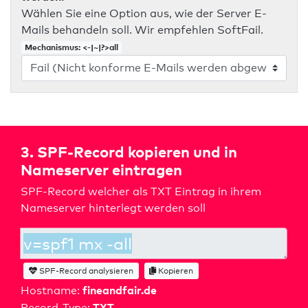
Wählen Sie eine Option aus, wie der Server E-
Mails behandeln soll. Wir empfehlen SoftFail.
Mechanismus: <-|~|?>all
3. SPF-Record kopieren und in
Nameserver eintragen
SPF-Record welcher als TXT Eintrag in ihrem
Nameserver hinterlegt werden soll
SPF-Record analysieren
Kopieren
fineandfair.de
Hostname:
TXT
Record-Type: