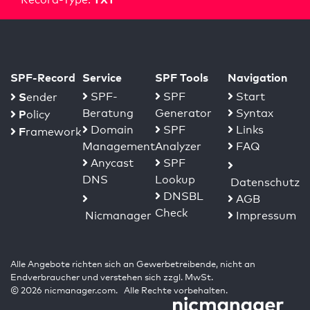
SPF-Record
Service
SPF Tools
Navigation
S
SPF-
SPF
Start
ender
Beratung
Generator
Syntax
P
olicy
Domain
SPF
Links
F
ramework
Management
Analyzer
FAQ
Anycast
SPF
DNS
Lookup
Datenschutz
DNSBL
AGB
Check
Nicmanager
Impressum
Alle Angebote richten sich an Gewerbetreibende, nicht an
Endverbraucher und verstehen sich zzgl. MwSt.
© 2026 nicmanager.com. Alle Rechte vorbehalten.