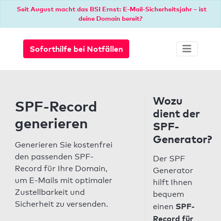
Seit August macht das BSI Ernst: E-Mail-Sicherheitsjahr – ist
deine Domain bereit?
Soforthilfe bei Notfällen
Wozu
SPF-Record
dient der
generieren
SPF-
Generator?
Generieren Sie kostenfrei
den passenden SPF-
Der SPF
Record für Ihre Domain,
Generator
um E-Mails mit optimaler
hilft Ihnen
Zustellbarkeit und
bequem
Sicherheit zu versenden.
SPF-
einen
Record für