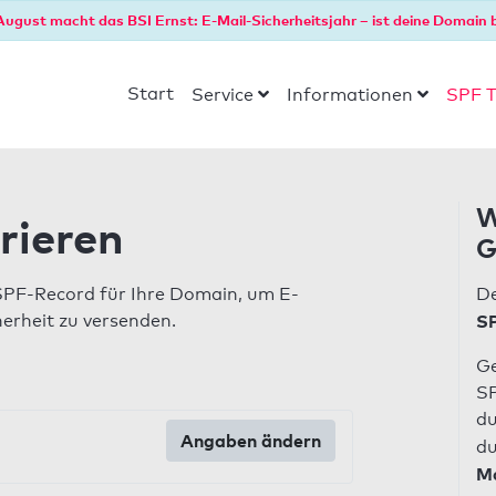
August macht das BSI Ernst: E-Mail-Sicherheitsjahr – ist deine Domain b
Start
Service
Informationen
SPF T
W
rieren
G
SPF-Record für Ihre Domain, um E-
De
herheit zu versenden.
SP
Ge
SP
du
Angaben ändern
du
Ma