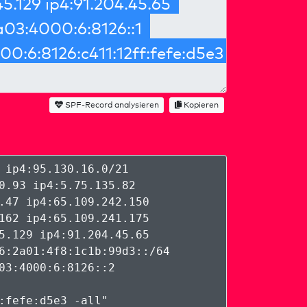
SPF-Record analysieren
Kopieren
 ip4:95.130.16.0/21
0.93 ip4:5.75.135.82
.47 ip4:65.109.242.150
162 ip4:65.109.241.175
5.129 ip4:91.204.45.65
6:2a01:4f8:1c1b:99d3::/64
03:4000:6:8126::2
:fefe:d5e3 -all
"