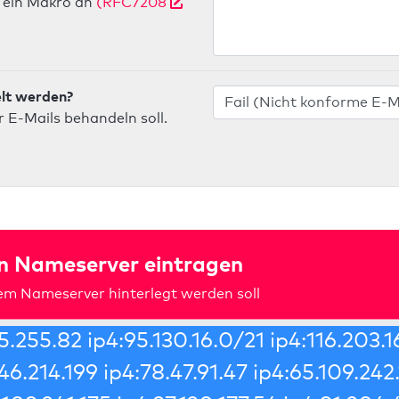
ein Makro an
(RFC7208
elt werden?
 E-Mails behandeln soll.
in Nameserver eintragen
rem Nameserver hinterlegt werden soll