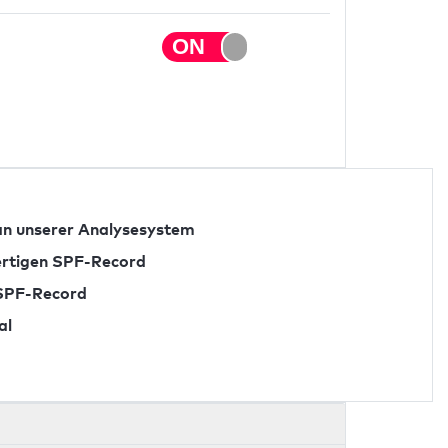
n unserer Analysesystem
fertigen SPF-Record
 SPF-Record
al