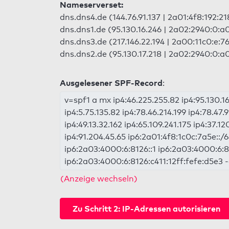
Nameserverset:
dns.dns4.de (144.76.91.137 | 2a01:4f8:192:21
dns.dns1.de (95.130.16.246 | 2a02:2940:0:a
dns.dns3.de (217.146.22.194 | 2a00:11c0:e:76
dns.dns2.de (95.130.17.218 | 2a02:2940:0:a
Ausgelesener SPF-Record
:
v=spf1 a mx ip4:46.225.255.82 ip4:95.130.16
ip4:5.75.135.82 ip4:78.46.214.199 ip4:78.47.9
ip4:49.13.32.162 ip4:65.109.241.175 ip4:37.12
ip4:91.204.45.65 ip6:2a01:4f8:1c0c:7a5e::/6
ip6:2a03:4000:6:8126::1 ip6:2a03:4000:6:8
ip6:2a03:4000:6:8126:c411:12ff:fefe:d5e3 -
(Anzeige wechseln)
Zu Schritt 2: IP-Adressen autorisieren