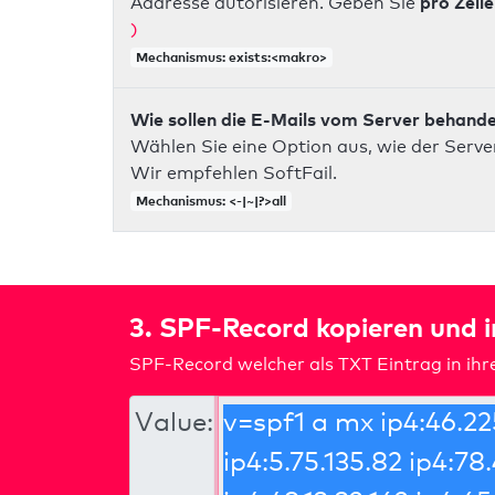
pro Zeile
Addresse autorisieren. Geben Sie
)
Mechanismus: exists:<makro>
Wie sollen die E-Mails vom Server behand
Wählen Sie eine Option aus, wie der Server
Wir empfehlen SoftFail.
Mechanismus: <-|~|?>all
3. SPF-Record kopieren und 
SPF-Record welcher als TXT Eintrag in ih
Value: