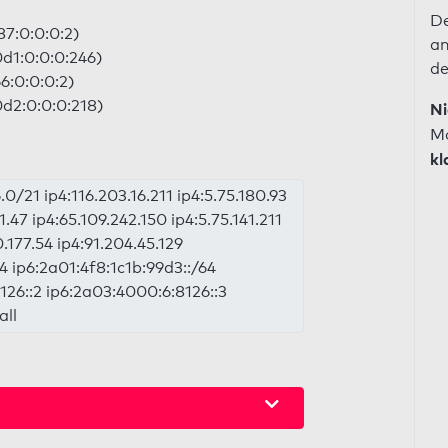
De
87:0:0:0:2)
an
0d1:0:0:0:246)
de
6:0:0:0:2)
0d2:0:0:0:218)
Ni
Ma
kl
.0/21 ip4:116.203.16.211 ip4:5.75.180.93
1.47 ip4:65.109.242.150 ip4:5.75.141.211
0.177.54 ip4:91.204.45.129
4 ip6:2a01:4f8:1c1b:99d3::/64
126::2 ip6:2a03:4000:6:8126::3
all