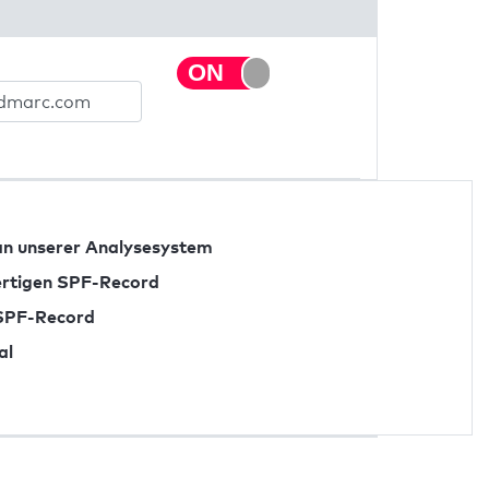
n unserer Analysesystem
fertigen SPF-Record
 SPF-Record
al