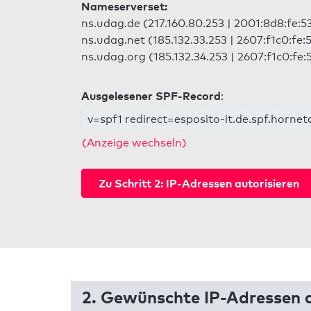
Nameserverset:
ns.udag.de (217.160.80.253 | 2001:8d8:fe:5
ns.udag.net (185.132.33.253 | 2607:f1c0:fe:
ns.udag.org (185.132.34.253 | 2607:f1c0:fe:
Ausgelesener SPF-Record
:
v=spf1 redirect=esposito-it.de.spf.horn
(Anzeige wechseln)
Zu Schritt 2: IP-Adressen autorisieren
2. Gewünschte IP-Adressen a