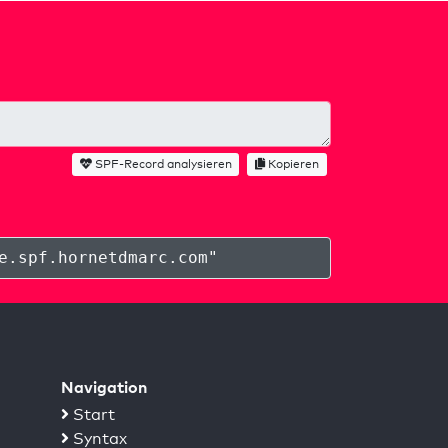
SPF-Record analysieren
Kopieren
e.spf.hornetdmarc.com
"
Navigation
Start
Syntax