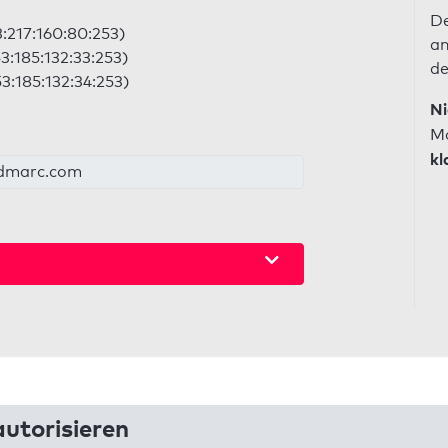
De
3:217:160:80:253)
an
53:185:132:33:253)
de
53:185:132:34:253)
Ni
Ma
kl
etdmarc.com
utorisieren