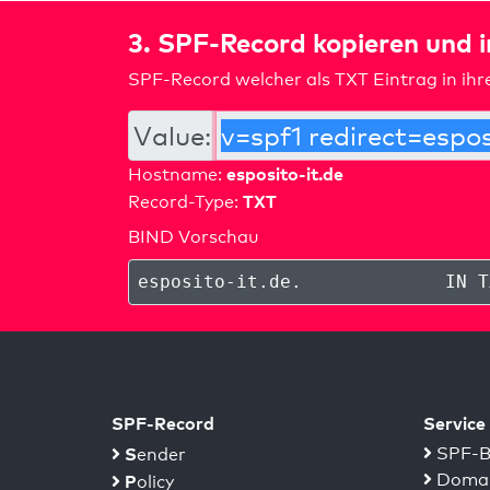
3. SPF-Record kopieren und 
SPF-Record welcher als TXT Eintrag in ih
Value:
esposito-it.de
Hostname:
TXT
Record-Type:
BIND Vorschau
esposito-it.de
.
IN T
SPF-Record
Service
S
SPF-B
ender
Domai
P
olicy