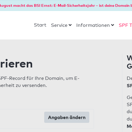
August macht das BSI Ernst: E-Mail-Sicherheitsjahr – ist deine Domain b
Start
Service
Informationen
SPF T
W
rieren
G
SPF-Record für Ihre Domain, um E-
De
herheit zu versenden.
SP
Ge
SP
du
Angaben ändern
du
Ma