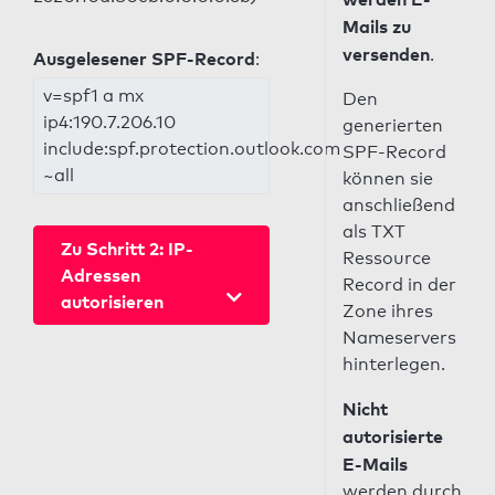
Mails zu
versenden
.
Ausgelesener SPF-Record
:
v=spf1 a mx
Den
ip4:190.7.206.10
generierten
include:spf.protection.outlook.com
SPF-Record
~all
können sie
anschließend
als TXT
Zu Schritt 2: IP-
Ressource
Adressen
Record in der
autorisieren
Zone ihres
Nameservers
hinterlegen.
Nicht
autorisierte
E-Mails
werden durch