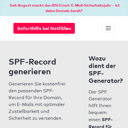
Seit August macht das BSI Ernst: E-Mail-Sicherheitsjahr – ist
deine Domain bereit?
Soforthilfe bei Notfällen
Wozu
SPF-Record
dient der
generieren
SPF-
Generator?
Generieren Sie kostenfrei
den passenden SPF-
Der SPF
Record für Ihre Domain,
Generator
um E-Mails mit optimaler
hilft Ihnen
Zustellbarkeit und
bequem
Sicherheit zu versenden.
SPF-
einen
Record für