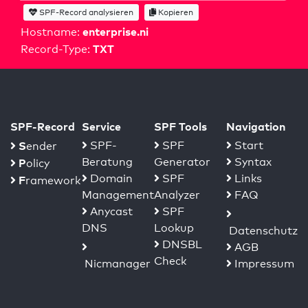
SPF-Record analysieren
Kopieren
enterprise.ni
Hostname:
TXT
Record-Type:
SPF-Record
Service
SPF Tools
Navigation
S
SPF-
SPF
Start
ender
Beratung
Generator
Syntax
P
olicy
Domain
SPF
Links
F
ramework
Management
Analyzer
FAQ
Anycast
SPF
DNS
Lookup
Datenschutz
DNSBL
AGB
Check
Nicmanager
Impressum