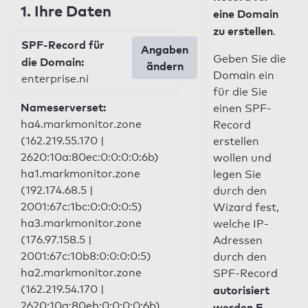
1. Ihre Daten
eine Domain
zu erstellen
.
SPF-Record für
Angaben
Geben Sie die
die Domain:
ändern
Domain ein
enterprise.ni
für die Sie
Nameserverset:
einen SPF-
ha4.markmonitor.zone
Record
(162.219.55.170 |
erstellen
2620:10a:80ec:0:0:0:0:6b)
wollen und
ha1.markmonitor.zone
legen Sie
(192.174.68.5 |
durch den
2001:67c:1bc:0:0:0:0:5)
Wizard fest,
ha3.markmonitor.zone
welche IP-
(176.97.158.5 |
Adressen
2001:67c:10b8:0:0:0:0:5)
durch den
ha2.markmonitor.zone
SPF-Record
(162.219.54.170 |
autorisiert
2620:10a:80eb:0:0:0:0:6b)
werden E-