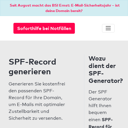
Seit August macht das BSI Ernst: E-Mail-Sicherheitsjahr – ist
deine Domain bereit?
Soforthilfe bei Notfällen
Wozu
SPF-Record
dient der
generieren
SPF-
Generator?
Generieren Sie kostenfrei
den passenden SPF-
Der SPF
Record für Ihre Domain,
Generator
um E-Mails mit optimaler
hilft Ihnen
Zustellbarkeit und
bequem
Sicherheit zu versenden.
SPF-
einen
Record für