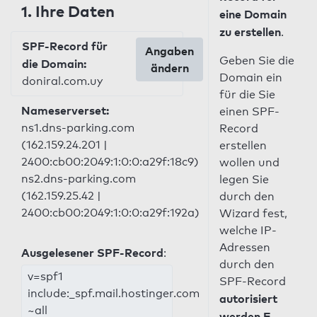
1. Ihre Daten
eine Domain
zu erstellen
.
SPF-Record für
Angaben
Geben Sie die
die Domain:
ändern
Domain ein
doniral.com.uy
für die Sie
Nameserverset:
einen SPF-
ns1.dns-parking.com
Record
(162.159.24.201 |
erstellen
2400:cb00:2049:1:0:0:a29f:18c9)
wollen und
ns2.dns-parking.com
legen Sie
(162.159.25.42 |
durch den
2400:cb00:2049:1:0:0:a29f:192a)
Wizard fest,
welche IP-
Adressen
Ausgelesener SPF-Record
:
durch den
v=spf1
SPF-Record
include:_spf.mail.hostinger.com
autorisiert
~all
werden E-