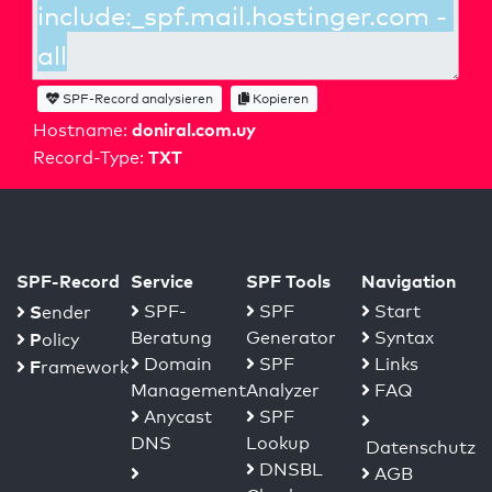
SPF-Record analysieren
Kopieren
doniral.com.uy
Hostname:
TXT
Record-Type:
SPF-Record
Service
SPF Tools
Navigation
S
SPF-
SPF
Start
ender
Beratung
Generator
Syntax
P
olicy
Domain
SPF
Links
F
ramework
Management
Analyzer
FAQ
Anycast
SPF
DNS
Lookup
Datenschutz
DNSBL
AGB