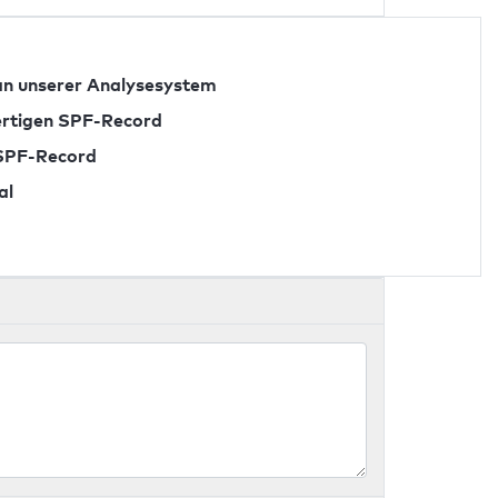
n unserer Analysesystem
fertigen SPF-Record
 SPF-Record
al