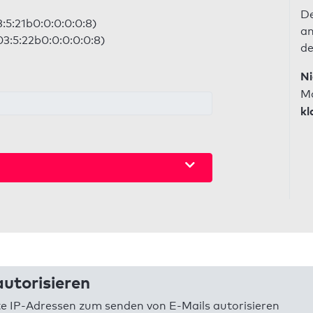
De
:5:21b0:0:0:0:0:8)
an
03:5:22b0:0:0:0:0:8)
de
Ni
Ma
kl
utorisieren
 IP-Adressen zum senden von E-Mails autorisieren