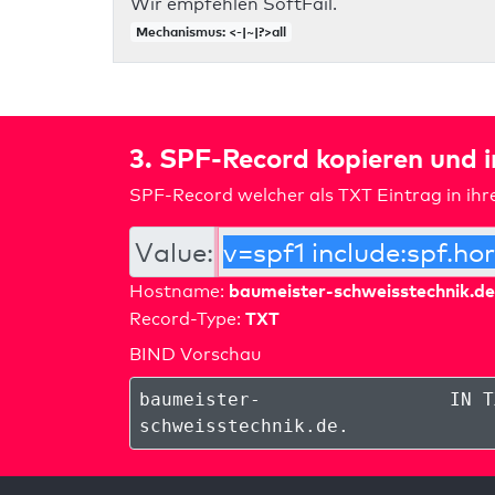
Wir empfehlen SoftFail.
Mechanismus: <-|~|?>all
3. SPF-Record kopieren und 
SPF-Record welcher als TXT Eintrag in ih
Value:
baumeister-schweisstechnik.de
Hostname:
TXT
Record-Type:
BIND Vorschau
baumeister-
IN T
schweisstechnik.de
.