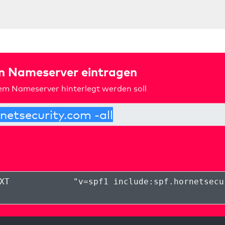
in Nameserver eintragen
rem Nameserver hinterlegt werden soll
XT
"
v=spf1 include:spf.hornetsecu