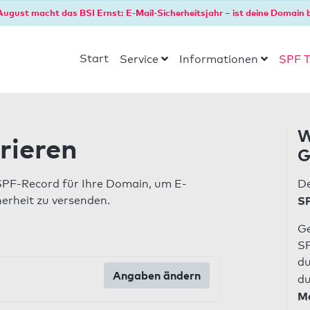
August macht das BSI Ernst: E-Mail-Sicherheitsjahr – ist deine Domain b
Start
Service
Informationen
SPF T
W
rieren
G
SPF-Record für Ihre Domain, um E-
De
herheit zu versenden.
SP
Ge
SP
du
Angaben ändern
du
Ma