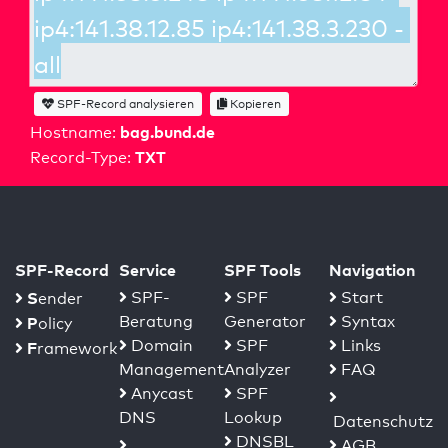
SPF-Record analysieren
Kopieren
bag.bund.de
Hostname:
TXT
Record-Type:
SPF-Record
Service
SPF Tools
Navigation
S
SPF-
SPF
Start
ender
Beratung
Generator
Syntax
P
olicy
Domain
SPF
Links
F
ramework
Management
Analyzer
FAQ
Anycast
SPF
DNS
Lookup
Datenschutz
DNSBL
AGB