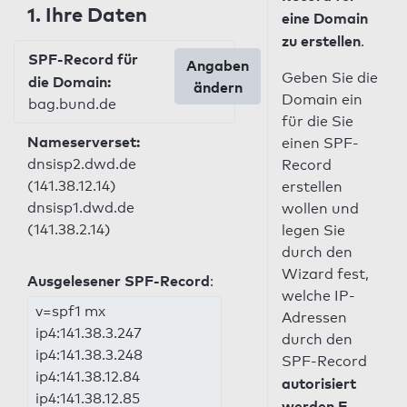
1. Ihre Daten
eine Domain
zu erstellen
.
SPF-Record für
Angaben
Geben Sie die
die Domain:
ändern
Domain ein
bag.bund.de
für die Sie
Nameserverset:
einen SPF-
dnsisp2.dwd.de
Record
(141.38.12.14)
erstellen
dnsisp1.dwd.de
wollen und
(141.38.2.14)
legen Sie
durch den
Wizard fest,
Ausgelesener SPF-Record
:
welche IP-
v=spf1 mx
Adressen
ip4:141.38.3.247
durch den
ip4:141.38.3.248
SPF-Record
ip4:141.38.12.84
autorisiert
ip4:141.38.12.85
werden E-