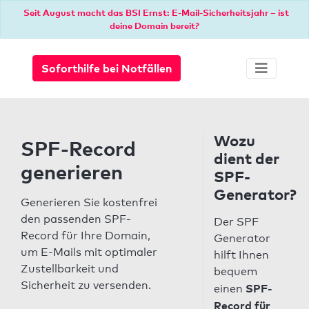
Seit August macht das BSI Ernst: E-Mail-Sicherheitsjahr – ist
deine Domain bereit?
Soforthilfe bei Notfällen
Wozu
SPF-Record
dient der
generieren
SPF-
Generator?
Generieren Sie kostenfrei
den passenden SPF-
Der SPF
Record für Ihre Domain,
Generator
um E-Mails mit optimaler
hilft Ihnen
Zustellbarkeit und
bequem
Sicherheit zu versenden.
SPF-
einen
Record für