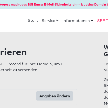
August macht das BSI Ernst: E-Mail-Sicherheitsjahr – ist deine Domain b
Start
Service
Informationen
SPF T
W
rieren
G
SPF-Record für Ihre Domain, um E-
De
herheit zu versenden.
SP
Ge
SP
du
Angaben ändern
du
Ma