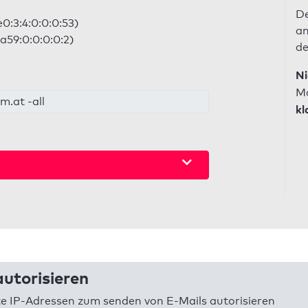
De
0:3:4:0:0:0:53)
an
a59:0:0:0:0:2)
de
Ni
Ma
m.at -all
kl
utorisieren
 IP-Adressen zum senden von E-Mails autorisieren