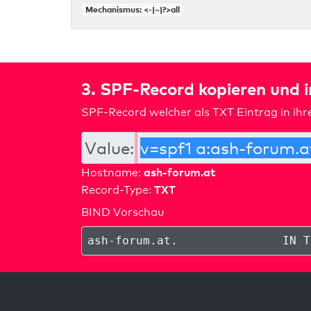
Mechanismus: <-|~|?>all
3. SPF-Record kopieren und 
SPF-Record welcher als TXT Eintrag in ih
Value:
ash-forum.at
Hostname:
TXT
Record-Type:
BIND Vorschau
ash-forum.at
.
IN T