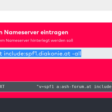
in Nameserver eintragen
rem Nameserver hinterlegt werden soll
XT
"
v=spf1 a:ash-forum.at include