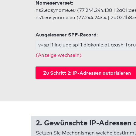
Nameserverset:
ns2.easyname.eu (77.244.244.138 | 2a01:aee
ns1.easyname.eu (77.244.243.4 | 2a02:1b8:e
Ausgelesener SPF-Record
:
v=spf1 include:spf1.diakonie.at a:ash-foru
(Anzeige wechseln)
Zu Schritt 2: IP-Adressen autorisieren
2. Gewünschte IP-Adressen a
Setzen Sie Mechanismen welche bestimmte