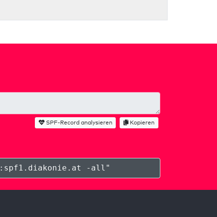
SPF-Record analysieren
Kopieren
:spf1.diakonie.at -all
"