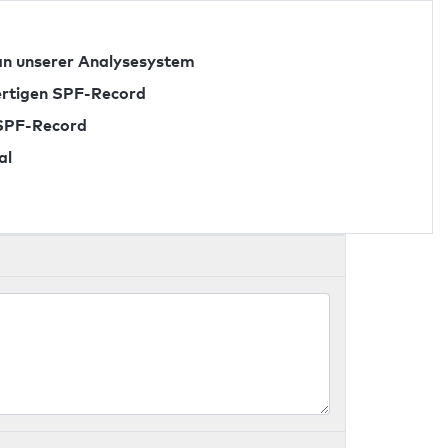
n unserer Analysesystem
fertigen SPF-Record
 SPF-Record
al