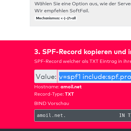
Wählen Sie eine Option aus, wie der Server
Wir empfehlen SoftFail.
Mechanismus: <-|~|?>all
3. SPF-Record kopieren und 
SPF-Record welcher als TXT Eintrag in ih
Value:
amoil.net
Hostname:
TXT
Record-Type:
BIND Vorschau
amoil.net
.
IN T