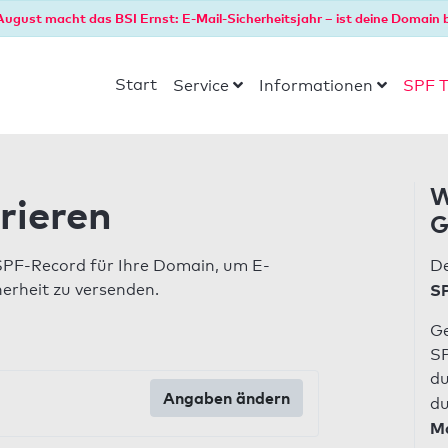
August macht das BSI Ernst: E-Mail-Sicherheitsjahr – ist deine Domain b
Start
Service
Informationen
SPF T
W
rieren
G
SPF-Record für Ihre Domain, um E-
De
herheit zu versenden.
SP
Ge
SP
du
Angaben ändern
du
Ma