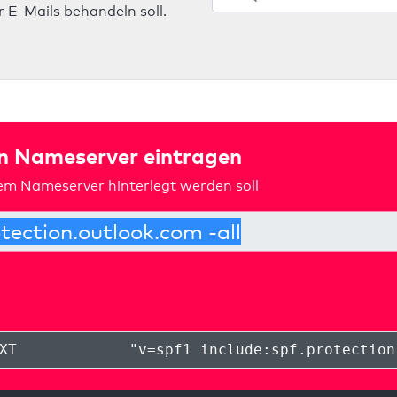
 E-Mails behandeln soll.
in Nameserver eintragen
rem Nameserver hinterlegt werden soll
XT
"
v=spf1 include:spf.protection