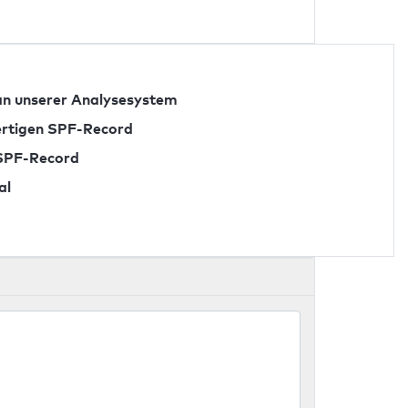
n unserer Analysesystem
fertigen SPF-Record
 SPF-Record
al