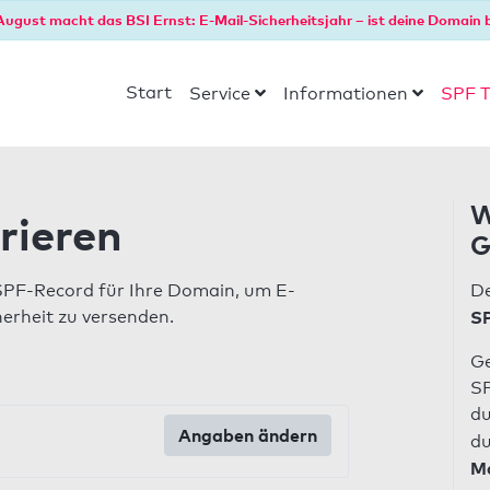
August macht das BSI Ernst: E-Mail-Sicherheitsjahr – ist deine Domain b
Start
Service
Informationen
SPF T
W
rieren
G
SPF-Record für Ihre Domain, um E-
De
herheit zu versenden.
SP
Ge
SP
du
Angaben ändern
du
Ma