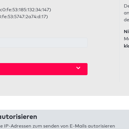
De
c0:fe:53:185:132:34:147)
an
:fe:53:5747:2a74:d:17)
de
Ni
Ma
kl
utorisieren
 IP-Adressen zum senden von E-Mails autorisieren