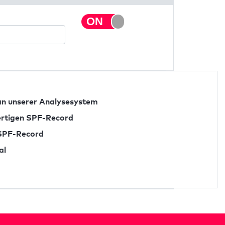
n unserer Analysesystem
fertigen SPF-Record
 SPF-Record
al