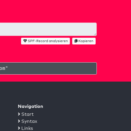
SPF-Record analysieren
Kopieren
om
"
Navigation
Start
Syntax
Links