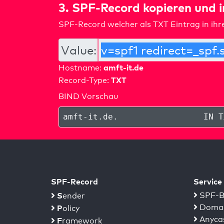
3. SPF-Record kopieren und 
SPF-Record welcher als TXT Eintrag in ih
Value:
amft-it.de
Hostname:
TXT
Record-Type:
BIND Vorschau
amft-it.de
.
IN T
SPF-Record
Service
S
SPF-B
ender
Domai
P
olicy
Anyca
F
ramework