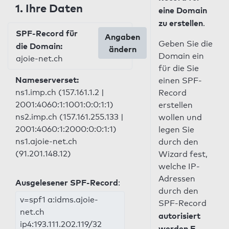
1. Ihre Daten
eine Domain
zu erstellen
.
SPF-Record für
Angaben
Geben Sie die
die Domain:
ändern
Domain ein
ajoie-net.ch
für die Sie
Nameserverset:
einen SPF-
ns1.imp.ch (157.161.1.2 |
Record
2001:4060:1:1001:0:0:1:1)
erstellen
ns2.imp.ch (157.161.255.133 |
wollen und
2001:4060:1:2000:0:0:1:1)
legen Sie
ns1.ajoie-net.ch
durch den
(91.201.148.12)
Wizard fest,
welche IP-
Adressen
Ausgelesener SPF-Record
:
durch den
v=spf1 a:idms.ajoie-
SPF-Record
net.ch
autorisiert
ip4:193.111.202.119/32
werden E-