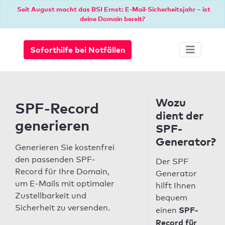
Seit August macht das BSI Ernst: E-Mail-Sicherheitsjahr – ist
deine Domain bereit?
Soforthilfe bei Notfällen
Wozu
SPF-Record
dient der
generieren
SPF-
Generator?
Generieren Sie kostenfrei
den passenden SPF-
Der SPF
Record für Ihre Domain,
Generator
um E-Mails mit optimaler
hilft Ihnen
Zustellbarkeit und
bequem
Sicherheit zu versenden.
SPF-
einen
Record für