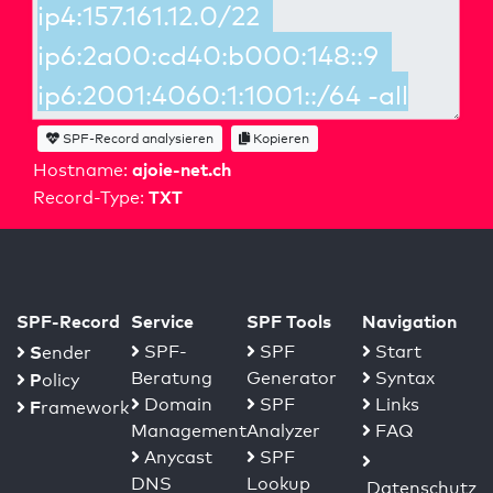
SPF-Record analysieren
Kopieren
ajoie-net.ch
Hostname:
TXT
Record-Type:
SPF-Record
Service
SPF Tools
Navigation
S
SPF-
SPF
Start
ender
Beratung
Generator
Syntax
P
olicy
Domain
SPF
Links
F
ramework
Management
Analyzer
FAQ
Anycast
SPF
DNS
Lookup
Datenschutz