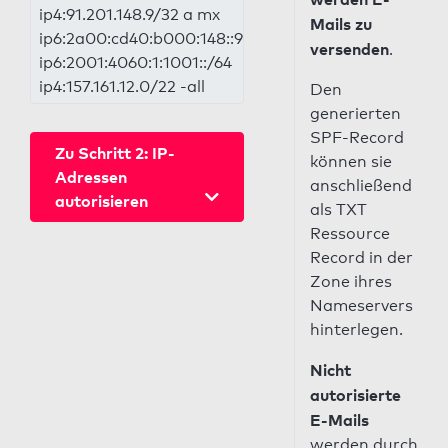
ip4:91.201.148.9/32 a mx
Mails zu
ip6:2a00:cd40:b000:148::9
versenden
.
ip6:2001:4060:1:1001::/64
ip4:157.161.12.0/22 -all
Den
generierten
SPF-Record
Zu Schritt 2: IP-
können sie
Adressen
anschließend
autorisieren
als TXT
Ressource
Record in der
Zone ihres
Nameservers
hinterlegen.
Nicht
autorisierte
E-Mails
werden durch