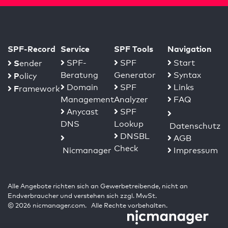
SPF-Record
Service
SPF Tools
Navigation
S
SPF-
SPF
Start
ender
Beratung
Generator
Syntax
P
olicy
Domain
SPF
Links
F
ramework
Management
Analyzer
FAQ
Anycast
SPF
DNS
Lookup
Datenschutz
DNSBL
AGB
Check
Nicmanager
Impressum
Alle Angebote richten sich an Gewerbetreibende, nicht an
Endverbraucher und verstehen sich zzgl. MwSt.
© 2026 nicmanager.com. Alle Rechte vorbehalten.