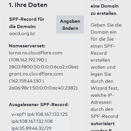
1. Ihre Daten
eine Domain
zu erstellen
.
SPF-Record für
Angaben
Geben Sie die
die Domain:
ändern
Domain ein
aacd.org.br
für die Sie
Nameserverset:
einen SPF-
lorna.ns.cloudflare.com
Record
(108.162.192.190 |
erstellen
2803:f800:50:0:0:0:6ca2:c0be)
wollen und
grant.ns.cloudflare.com
legen Sie
(162.159.44.130 |
durch den
2a06:98c1:50:0:0:0:ac40:2382)
Wizard fest,
welche IP-
Adressen
Ausgelesener SPF-Record
:
durch den
v=spf1 ip4:108.167.132.125
SPF-Record
ip4:108.167.132.108
autorisiert
ip4:35.89.44.32/29
werden E-