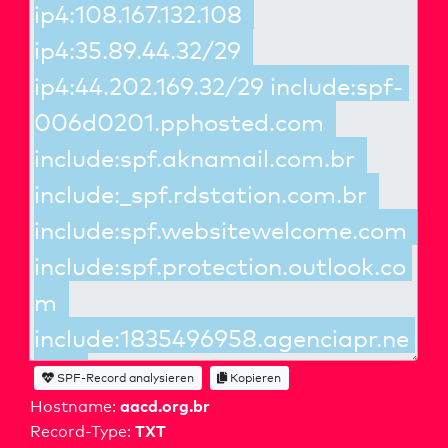
SPF-Record analysieren
Kopieren
aacd.org.br
Hostname:
TXT
Record-Type: