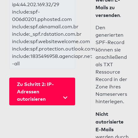
ip4:44.202.169.32/29
Mails zu
include:spf-
versenden
.
006d0201.pphosted.com
include:spf.aknamail.com.br
Den
include:_spf.rdstation.com.br
generierten
include:spf.websitewelcome.com
SPF-Record
include:spf.protection.outlook.com
können sie
include:1835496958.agenciapr.net
anschließend
-all
als TXT
Ressource
Record in der
Zu Schritt 2: IP-
Zone ihres
Adressen
Nameservers
autorisieren
hinterlegen.
Nicht
autorisierte
E-Mails
werden durch