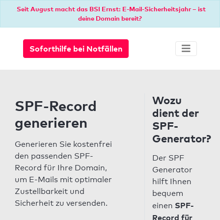
Seit August macht das BSI Ernst: E-Mail-Sicherheitsjahr – ist
deine Domain bereit?
Soforthilfe bei Notfällen
Wozu
SPF-Record
dient der
generieren
SPF-
Generator?
Generieren Sie kostenfrei
den passenden SPF-
Der SPF
Record für Ihre Domain,
Generator
um E-Mails mit optimaler
hilft Ihnen
Zustellbarkeit und
bequem
Sicherheit zu versenden.
SPF-
einen
Record für