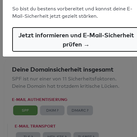
SPF-Record gefunden
So bist du bestens vorbereitet und kannst deine E-
Mail-Sicherheit jetzt gezielt stärken.
Syntaxprüfung: 0 Fehler
E-Mail-Spoofingschutz: Gut
Jetzt informieren und E-Mail-Sicherheit
prüfen →
Deine Domainsicherheit insgesamt
SPF ist nur einer von 11 Sicherheitsfaktoren.
Deine Domain hat trotzdem kritische Lücken.
E-MAIL AUTHENTISIERUNG
SPF
DKIM ?
DMARC ?
E-MAIL TRANSPORT