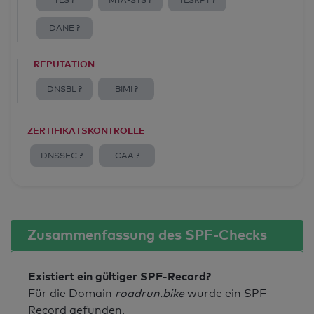
TLS ?
MTA-STS ?
TLSRPT ?
DANE ?
REPUTATION
DNSBL ?
BIMI ?
ZERTIFIKATSKONTROLLE
DNSSEC ?
CAA ?
Zusammenfassung des SPF-Checks
Existiert ein gültiger SPF-Record?
Für die Domain
roadrun.bike
wurde ein SPF-
Record gefunden.