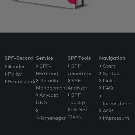
SPF-Record
Service
SPF Tools
Navigation
S
SPF-
SPF
Start
ender
Beratung
Generator
Syntax
P
olicy
Domain
SPF
Links
F
ramework
Management
Analyzer
FAQ
Anycast
SPF
DNS
Lookup
Datenschutz
DNSBL
AGB
Check
Nicmanager
Impressum