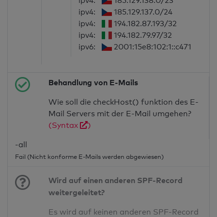
ipv4:
185.129.138.0/23
ipv4:
185.129.137.0/24
ipv4:
194.182.87.193/32
ipv4:
194.182.79.97/32
ipv6:
2001:15e8:102:1::c471
Behandlung von E-Mails
Wie soll die checkHost() funktion des E-
Mail Servers mit der E-Mail umgehen?
(Syntax
)
-all
Fail (Nicht konforme E-Mails werden abgewiesen)
Wird auf einen anderen SPF-Record
weitergeleitet?
Es wird auf keinen anderen SPF-Record