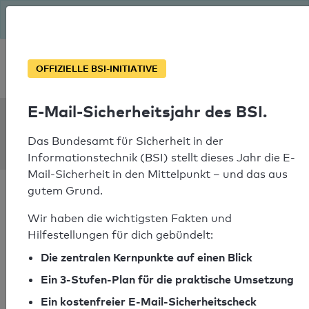
Seit August macht das BSI Ernst: E-Mail-Sicherheitsjahr – ist
deine Domain bereit?
Soforthilfe bei Notfällen
OFFIZIELLE BSI-INITIATIVE
E-Mail-Sicherheitsjahr des BSI.
SPF Check:
roadrun.bike
Das Bundesamt für Sicherheit in der
Informationstechnik (BSI) stellt dieses Jahr die E-
Mail-Sicherheit in den Mittelpunkt – und das aus
gutem Grund.
Wir haben die wichtigsten Fakten und
Hilfestellungen für dich gebündelt:
SPF-Check bestanden
Die zentralen Kernpunkte auf einen Blick
Ihr SPF-Record Prüfergebnis
Ein 3-Stufen-Plan für die praktische Umsetzung
Ein kostenfreier E-Mail-Sicherheitscheck