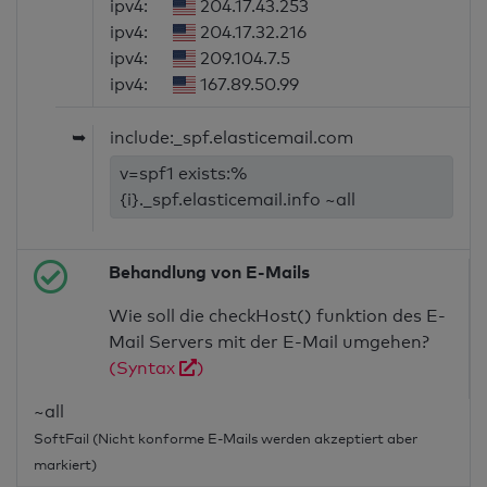
ipv4:
204.17.43.253
ipv4:
204.17.32.216
ipv4:
209.104.7.5
ipv4:
167.89.50.99
➥
include:_spf.elasticemail.com
v=spf1 exists:%
{i}._spf.elasticemail.info ~all
Behandlung von E-Mails
Wie soll die checkHost() funktion des E-
Mail Servers mit der E-Mail umgehen?
(Syntax
)
~all
SoftFail (Nicht konforme E-Mails werden akzeptiert aber
markiert)