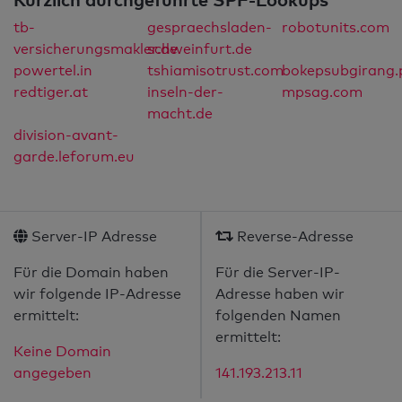
tb-
gespraechsladen-
robotunits.com
versicherungsmakler.de
schweinfurt.de
powertel.in
tshiamisotrust.com
bokepsubgirang.
redtiger.at
inseln-der-
mpsag.com
macht.de
division-avant-
garde.leforum.eu
Server-IP Adresse
Reverse-Adresse
Für die Domain haben
Für die Server-IP-
wir folgende IP-Adresse
Adresse haben wir
ermittelt:
folgenden Namen
ermittelt:
Keine Domain
angegeben
141.193.213.11