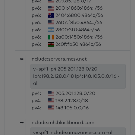
ipv4:
209.85.128.0/17
ipv6:
2001:4860:4864::/56
ipv6:
2404:6800:4864::/56
ipv6:
2607:f8b0:4864::/56
ipv6:
2800:3f0:4864::/56
ipv6:
2a00:1450:4864::/56
ipv6:
2c0f:fb50:4864::/56
➥
include:servers.mcsv.net
v=spf1 ip4:205.201.128.0/20
ip4:198.2.128.0/18 ip4:148.105.0.0/16 -
all
ipv4:
205.201.128.0/20
ipv4:
198.2.128.0/18
ipv4:
148.105.0.0/16
➥
include:mh.blackboard.com
v=spf1 include:amazonses.com -all