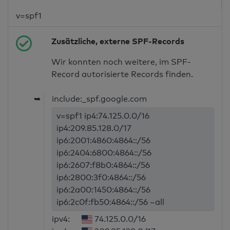
v=spf1
Zusätzliche, externe SPF-Records
Wir konnten noch weitere, im SPF-
Record autorisierte Records finden.
➥
include:_spf.google.com
v=spf1 ip4:74.125.0.0/16
ip4:209.85.128.0/17
ip6:2001:4860:4864::/56
ip6:2404:6800:4864::/56
ip6:2607:f8b0:4864::/56
ip6:2800:3f0:4864::/56
ip6:2a00:1450:4864::/56
ip6:2c0f:fb50:4864::/56 ~all
ipv4:
74.125.0.0/16