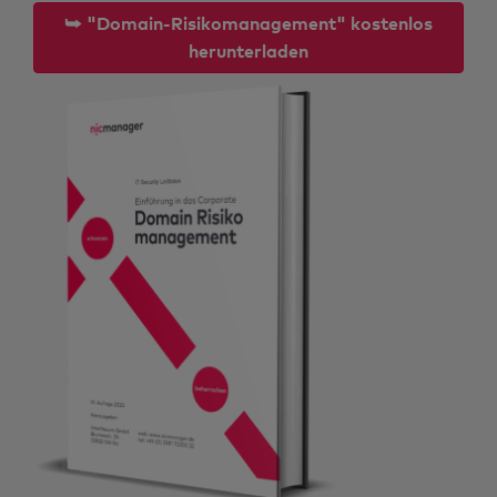
⮩ "Domain-Risikomanagement" kostenlos
herunterladen