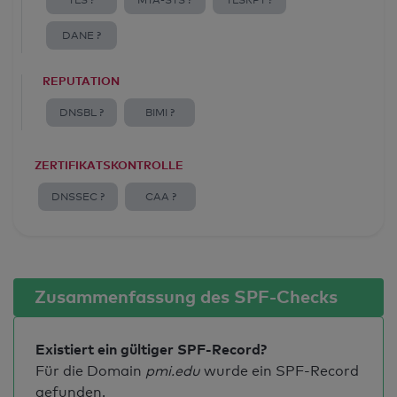
TLS ?
MTA-STS ?
TLSRPT ?
DANE ?
REPUTATION
DNSBL ?
BIMI ?
ZERTIFIKATSKONTROLLE
DNSSEC ?
CAA ?
Zusammenfassung des SPF-Checks
Existiert ein gültiger SPF-Record?
Für die Domain
pmi.edu
wurde ein SPF-Record
gefunden.