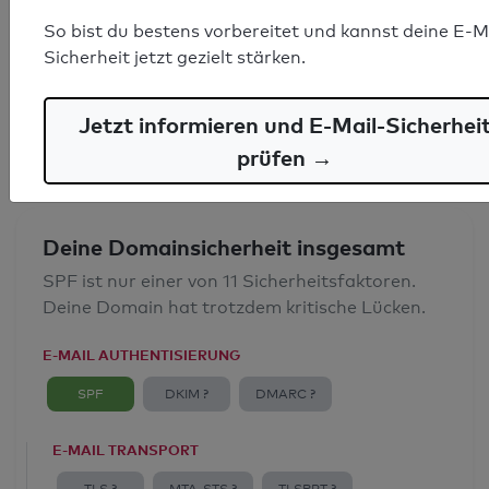
SPF-Record gefunden
So bist du bestens vorbereitet und kannst deine E-M
Sicherheit jetzt gezielt stärken.
Syntaxprüfung: 0 Fehler
E-Mail-Spoofingschutz: Gut
Jetzt informieren und E-Mail-Sicherhei
prüfen →
Deine Domainsicherheit insgesamt
SPF ist nur einer von 11 Sicherheitsfaktoren.
Deine Domain hat trotzdem kritische Lücken.
E-MAIL AUTHENTISIERUNG
SPF
DKIM ?
DMARC ?
E-MAIL TRANSPORT