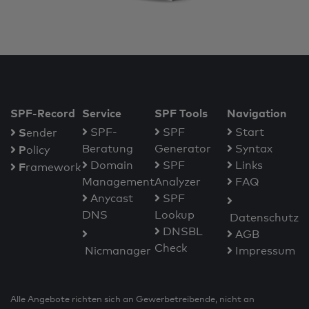
SPF-Record
Service
SPF Tools
Navigation
S
SPF-
SPF
Start
ender
Beratung
Generator
Syntax
P
olicy
Domain
SPF
Links
F
ramework
Management
Analyzer
FAQ
Anycast
SPF
DNS
Lookup
Datenschutz
DNSBL
AGB
Check
Nicmanager
Impressum
Alle Angebote richten sich an Gewerbetreibende, nicht an