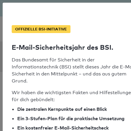
Seit August macht das BSI Ernst: E-Mail-Sicherheitsjahr – ist
deine Domain bereit?
Soforthilfe bei Notfällen
OFFIZIELLE BSI-INITIATIVE
E-Mail-Sicherheitsjahr des BSI.
SPF Check:
pmi.edu
Das Bundesamt für Sicherheit in der
Informationstechnik (BSI) stellt dieses Jahr die E-Ma
Sicherheit in den Mittelpunkt – und das aus gutem
Grund.
Wir haben die wichtigsten Fakten und Hilfestellung
für dich gebündelt:
SPF-Check bestanden
Die zentralen Kernpunkte auf einen Blick
Ihr SPF-Record Prüfergebnis
Ein 3-Stufen-Plan für die praktische Umsetzung
Ein kostenfreier E-Mail-Sicherheitscheck