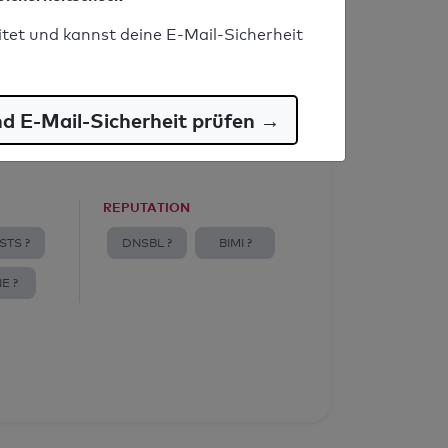
itet und kannst deine E-Mail-Sicherheit
nd E-Mail-Sicherheit prüfen →
REPUTATION
STS ?
DNSBL ?
BIMI ?
E ?