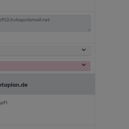
ptaplan.de
spf1