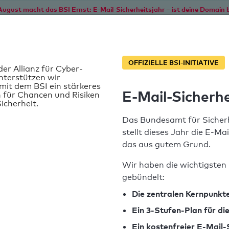
August macht das BSI Ernst: E-Mail-Sicherheitsjahr – ist deine Domain b
Start
Service
Informationen
SPF T
OFFIZIELLE BSI-INITIATIVE
der Allianz für Cyber-
nterstützen wir
it dem BSI ein stärkeres
E-Mail-Sicherhe
 für Chancen und Risiken
icherheit.
Das Bundesamt für Sicherh
stellt dieses Jahr die E-Ma
das aus gutem Grund.
Wir haben die wichtigsten 
gebündelt:
t
SPF-Record gefunden
Die zentralen Kernpunkte
Ein 3-Stufen-Plan für d
Syntaxprüfung: 1 Fehler
Ein kostenfreier E-Mail-