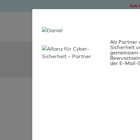
Seit 
Als Partner 
Sicherheit u
SPF Check:
gemeinsam m
Bewusstsein
conceptaplan.de
der E-Mail-S
SPF-Check nich
bestanden
Ihr SPF-Record