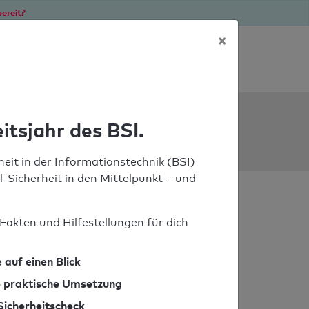
ereit?
×
Soforthilfe bei Notfällen
ools
itsjahr des BSI.
eit in der Informationstechnik (BSI)
il-Sicherheit in den Mittelpunkt – und
Fakten und Hilfestellungen für dich
 auf einen Blick
ie praktische Umsetzung
Sicherheitscheck