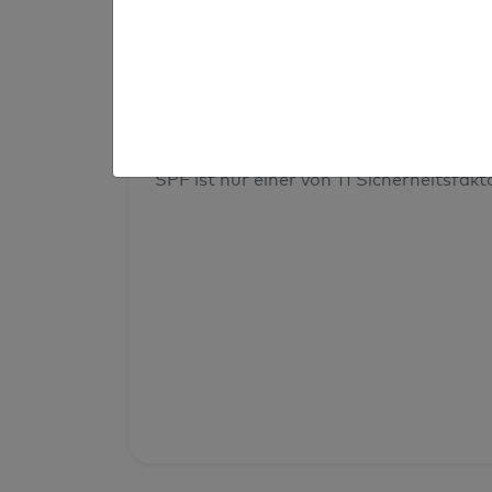
Prüfergebnis
Deine Domainsicherheit insges
SPF ist nur einer von 11 Sicherheitsfak