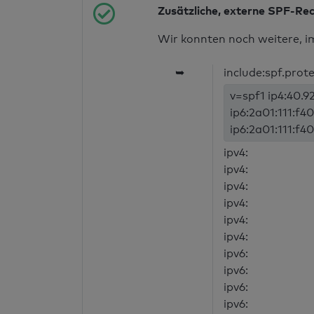
Zusätzliche, externe SPF-Re
Wir konnten noch weitere, i
➥
include:spf.prot
v=spf1 ip4:40.92
ip6:2a01:111:f40
ip6:2a01:111:f40
ipv4:
ipv4:
ipv4:
ipv4:
ipv4:
ipv4:
ipv6:
ipv6:
ipv6:
ipv6: