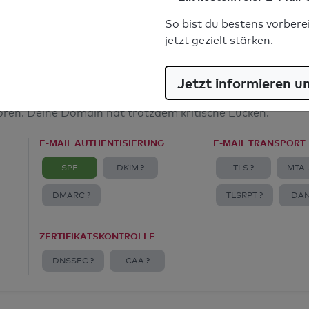
E-Mail-Spoofingschutz: Mangelhaft
So bist du bestens vorbere
jetzt gezielt stärken.
Jetzt informieren u
amt
toren. Deine Domain hat trotzdem kritische Lücken.
E-MAIL AUTHENTISIERUNG
E-MAIL TRANSPORT
SPF
DKIM ?
TLS ?
MTA-
DMARC ?
TLSRPT ?
DAN
ZERTIFIKATSKONTROLLE
DNSSEC ?
CAA ?