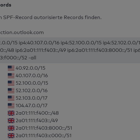
cords
m SPF-Record autorisierte Records finden.
ection.outlook.com
.0.0/15 ip4:40.107.0.0/16 ip4:52.100.0.0/15 ip4:52.102.0.0/1
0::/48 ip6:2a01:111:f403::/49 ip6:2a01:111:f403:8000::/51 ip
3:f000::/52 -all
40.92.0.0/15
40.107.0.0/16
52.100.0.0/15
52.102.0.0/16
52.103.0.0/17
104.47.0.0/17
2a01:111:f400::/48
2a01:111:f403::/49
2a01:111:f403:8000::/51
2a01:111:f403:c000::/51