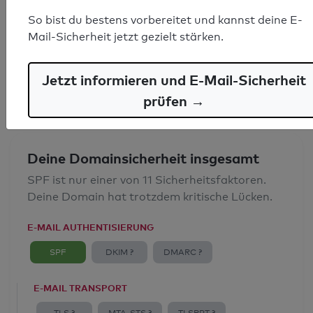
SPF-Record gefunden
So bist du bestens vorbereitet und kannst deine E-
Mail-Sicherheit jetzt gezielt stärken.
Syntaxprüfung: 0 Fehler
E-Mail-Spoofingschutz: Gut
Jetzt informieren und E-Mail-Sicherheit
prüfen →
Deine Domainsicherheit insgesamt
SPF ist nur einer von 11 Sicherheitsfaktoren.
Deine Domain hat trotzdem kritische Lücken.
E-MAIL AUTHENTISIERUNG
SPF
DKIM ?
DMARC ?
E-MAIL TRANSPORT