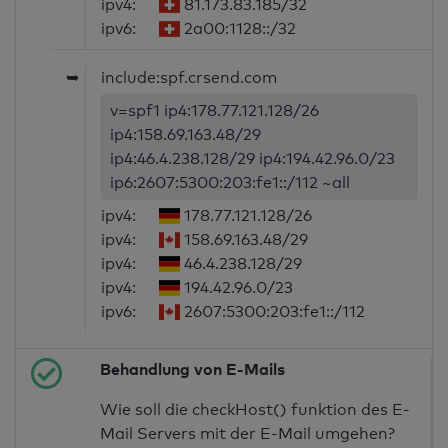
ipv4:
81.173.83.185/32
ipv6:
2a00:1128::/32
➥
include:spf.crsend.com
v=spf1 ip4:178.77.121.128/26
ip4:158.69.163.48/29
ip4:46.4.238.128/29 ip4:194.42.96.0/23
ip6:2607:5300:203:fe1::/112 ~all
ipv4:
178.77.121.128/26
ipv4:
158.69.163.48/29
ipv4:
46.4.238.128/29
ipv4:
194.42.96.0/23
ipv6:
2607:5300:203:fe1::/112
Behandlung von E-Mails
Wie soll die checkHost() funktion des E-
Mail Servers mit der E-Mail umgehen?