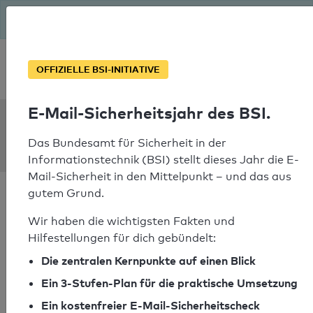
Seit August macht das BSI Ernst: E-Mail-Sicherheitsjahr – ist
deine Domain bereit?
Soforthilfe bei Notfällen
OFFIZIELLE BSI-INITIATIVE
E-Mail-Sicherheitsjahr des BSI.
SPF Check:
comutec.ch
Das Bundesamt für Sicherheit in der
Informationstechnik (BSI) stellt dieses Jahr die E-
Mail-Sicherheit in den Mittelpunkt – und das aus
gutem Grund.
Wir haben die wichtigsten Fakten und
Hilfestellungen für dich gebündelt:
SPF-Check bestanden
Die zentralen Kernpunkte auf einen Blick
Ihr SPF-Record Prüfergebnis
Ein 3-Stufen-Plan für die praktische Umsetzung
Ein kostenfreier E-Mail-Sicherheitscheck