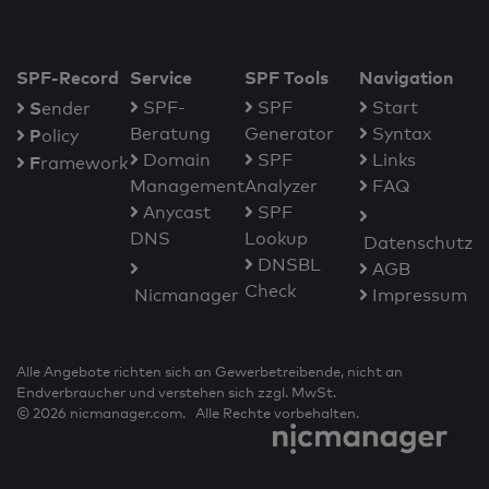
SPF-Record
Service
SPF Tools
Navigation
S
SPF-
SPF
Start
ender
Beratung
Generator
Syntax
P
olicy
Domain
SPF
Links
F
ramework
Management
Analyzer
FAQ
Anycast
SPF
DNS
Lookup
Datenschutz
DNSBL
AGB
Check
Nicmanager
Impressum
Alle Angebote richten sich an Gewerbetreibende, nicht an
Endverbraucher und verstehen sich zzgl. MwSt.
© 2026 nicmanager.com. Alle Rechte vorbehalten.