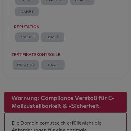
TLS ?
MTA-STS ?
TLSRPT ?
DANE ?
REPUTATION
DNSBL ?
BIMI ?
ZERTIFIKATSKONTROLLE
DNSSEC ?
CAA ?
Warnung: Compliance Verstoß für E-
Mailzustellbarkeit & -Sicherheit
Die Domain comutec.ch erfüllt nicht die
Anforderungen für eine optimale